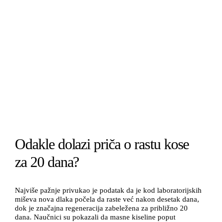
Odakle dolazi priča o rastu kose
za 20 dana?
Najviše pažnje privukao je podatak da je kod laboratorijskih
miševa nova dlaka počela da raste već nakon desetak dana,
dok je značajna regeneracija zabeležena za približno 20
dana. Naučnici su pokazali da masne kiseline poput