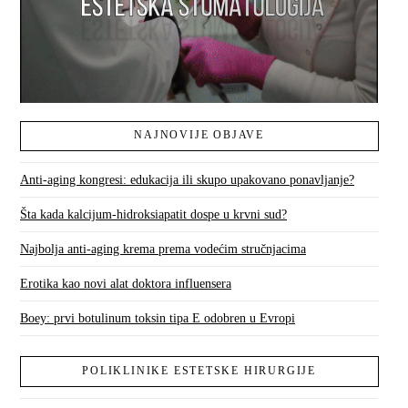
NAJNOVIJE OBJAVE
Anti-aging kongresi: edukacija ili skupo upakovano ponavljanje?
Šta kada kalcijum-hidroksiapatit dospe u krvni sud?
Najbolja anti-aging krema prema vodećim stručnjacima
Erotika kao novi alat doktora influensera
Boey: prvi botulinum toksin tipa E odobren u Evropi
POLIKLINIKE ESTETSKE HIRURGIJE