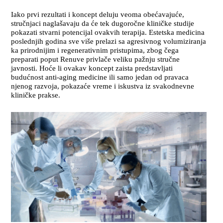
Iako prvi rezultati i koncept deluju veoma obećavajuće,
stručnjaci naglašavaju da će tek dugoročne kliničke studije
pokazati stvarni potencijal ovakvih terapija. Estetska medicina
poslednjih godina sve više prelazi sa agresivnog volumiziranja
ka prirodnijim i regenerativnim pristupima, zbog čega
preparati poput Renuve privlače veliku pažnju stručne
javnosti. Hoće li ovakav koncept zaista predstavljati
budućnost anti-aging medicine ili samo jedan od pravaca
njenog razvoja, pokazaće vreme i iskustva iz svakodnevne
kliničke prakse.