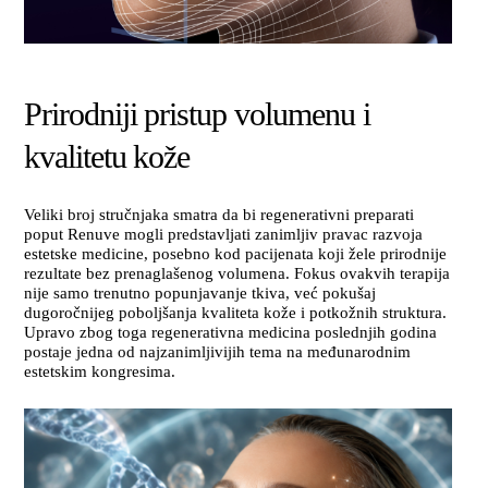
Prirodniji pristup volumenu i
kvalitetu kože
Veliki broj stručnjaka smatra da bi regenerativni preparati
poput Renuve mogli predstavljati zanimljiv pravac razvoja
estetske medicine, posebno kod pacijenata koji žele prirodnije
rezultate bez prenaglašenog volumena. Fokus ovakvih terapija
nije samo trenutno popunjavanje tkiva, već pokušaj
dugoročnijeg poboljšanja kvaliteta kože i potkožnih struktura.
Upravo zbog toga regenerativna medicina poslednjih godina
postaje jedna od najzanimljivijih tema na međunarodnim
estetskim kongresima.