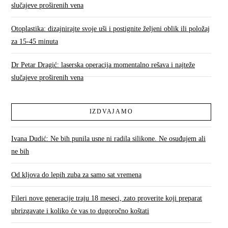
slučajeve proširenih vena
Otoplastika: dizajnirajte svoje uši i postignite željeni oblik ili položaj
za 15-45 minuta
Dr Petar Dragić: laserska operacija momentalno rešava i najteže
slučajeve proširenih vena
IZDVAJAMO
Ivana Dudić: Ne bih punila usne ni radila silikone. Ne osuđujem ali
ne bih
Od kljova do lepih zuba za samo sat vremena
Fileri nove generacije traju 18 meseci, zato proverite koji preparat
ubrizgavate i koliko će vas to dugoročno koštati