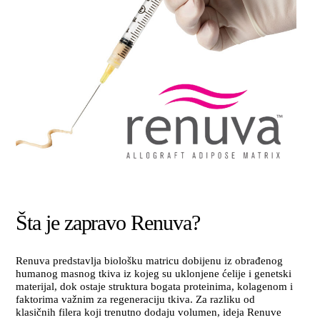
Šta je zapravo Renuva?
Renuva predstavlja biološku matricu dobijenu iz obrađenog
humanog masnog tkiva iz kojeg su uklonjene ćelije i genetski
materijal, dok ostaje struktura bogata proteinima, kolagenom i
faktorima važnim za regeneraciju tkiva. Za razliku od
klasičnih filera koji trenutno dodaju volumen, ideja Renuve