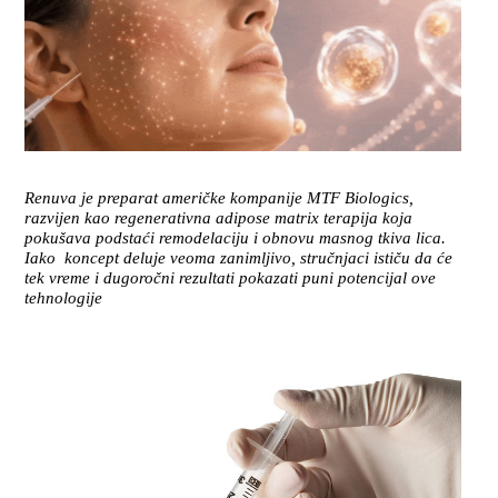
Renuva je preparat američke kompanije
MTF Biologics
,
razvijen kao regenerativna adipose matrix terapija koja
pokušava podstaći remodelaciju i obnovu masnog tkiva lica.
Iako koncept deluje veoma zanimljivo, stručnjaci ističu da će
tek vreme i dugoročni rezultati pokazati puni potencijal ove
tehnologije