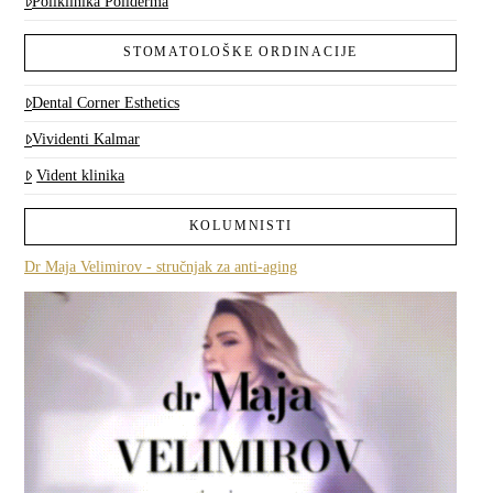
Poliklinika Poliderma
STOMATOLOŠKE ORDINACIJE
Dental Corner Esthetics
Vividenti Kalmar
Vident klinika
KOLUMNISTI
Dr Maja Velimirov - stručnjak za anti-aging