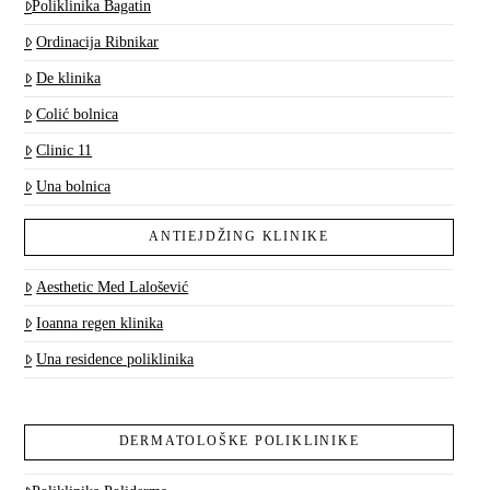
Poliklinika Bagatin
Ordinacija Ribnikar
De klinika
Colić bolnica
Clinic 11
Una bolnica
ANTIEJDŽING KLINIKE
Aesthetic Med Lalošević
Ioanna regen klinika
Una residence poliklinika
DERMATOLOŠKE POLIKLINIKE