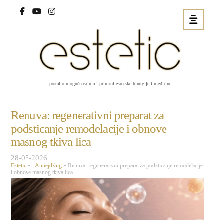
portal o mogućnostima i primeni estetske hirurgije i medicine
Renuva: regenerativni preparat za
podsticanje remodelacije i obnove
masnog tkiva lica
28-05-2026
Estetic
»
Antiejdžing
»
Renuva: regenerativni preparat za podsticanje remodelacije
i obnove masnog tkiva lica