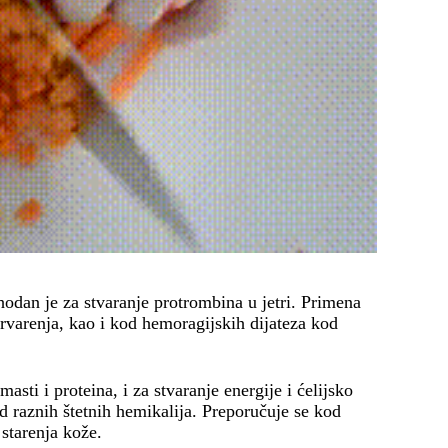
phodan je za stvaranje protrombina u jetri. Primena
rvarenja, kao i kod hemoragijskih dijateza kod
sti i proteina, i za stvaranje energije i ćelijsko
d raznih štetnih hemikalija. Preporučuje se kod
 starenja kože.