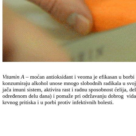
Vitamin A
– moćan antioksidant i veoma je efikasan u borbi 
konzumiraju alkohol unose mnogo slobodnih radikala u svoj 
jača imuni sistem, aktivira rast i radnu sposobnost ćelija, de
određenom delu dana) i pomaže pri održavanju dobrog vida.
krvnog pritiska i u porbi protiv infektivnih bolesti.