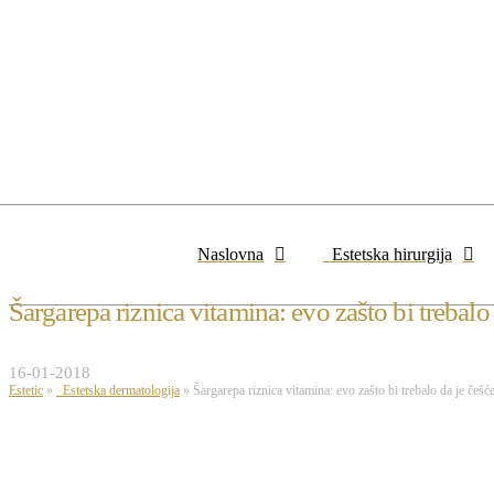
Naslovna
Estetska hirurgija
Šargarepa riznica vitamina: evo zašto bi trebalo 
16-01-2018
Estetic
»
Estetska dermatologija
»
Šargarepa riznica vitamina: evo zašto bi trebalo da je češće