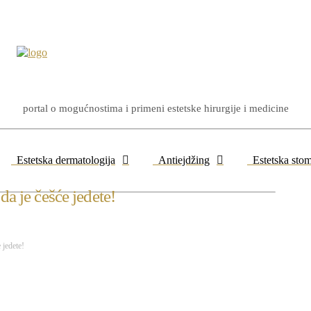
portal o mogućnostima i primeni estetske hirurgije i medicine
Estetska dermatologija
Antiejdžing
Estetska stom
da je češće jedete!
 jedete!