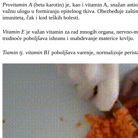
Provitamin A
(beta karotin) je, kao i vitamin A, snažan anti
važnu ulogu u formiranju epitelnog tkiva. Obezbeđuje zaštitu
imuniteta, čak i kod teških bolesti.
Vitamin E
je važan vitamin za rad mnogih organa, nervno-mi
trudnoće poboljšava ishranu i snabdevanje materice krvlju.
Tiamin tj. vitamin B1
poboljšava varenje, normalizuje perista