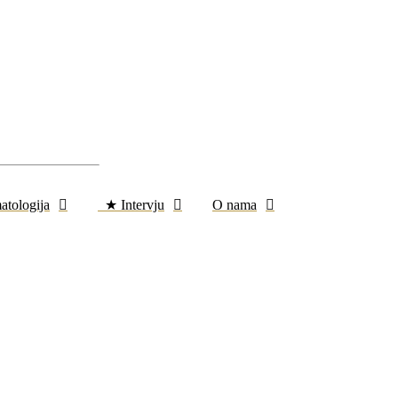
atologija
★ Intervju
O nama