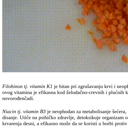
Filohinon tj. vitamin K1
je bitan pri zgrušavanju krvi i neo
ovog vitamina je efikasna kod želudačno-crevnih i plućnih k
novorođenčadi.
Niacin tj. vitamin B3
je neophodan za metabolisanje šećera, ma
disanje. Utiče na psihičko zdravlje, detoksikuje organizam o
krvarenja desni, a efikasno može da se koristi u borbi protiv