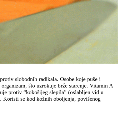
protiv slobodnih radikala. Osobe koje puše i
organizam, što uzrokuje brže starenje. Vitamin A
luje protiv “kokošijeg slepila” (oslabljen vid u
 Koristi se kod kožnih oboljenja, povišenog