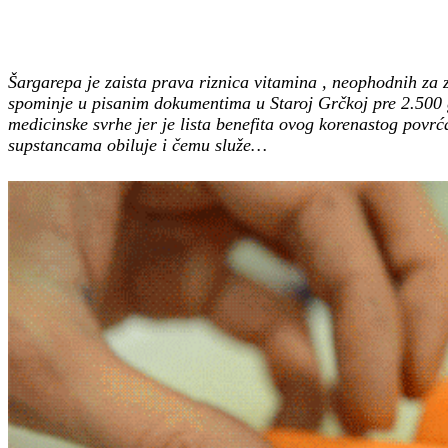
Šargarepa je zaista prava riznica vitamina , neophodnih za
spominje u pisanim dokumentima u Staroj Grčkoj pre 2.500 god
medicinske svrhe jer je lista benefita ovog korenastog povr
supstancama obiluje i čemu služe…