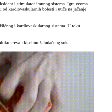
oksidant i stimulator imunog sistema. Igra veoma
 od kardiovaskularnih bolesti i utiče na jačanje
šićnog i kardiovaskularnog sistema. U toku
ltiku creva i kiselinu želudačnog soka.