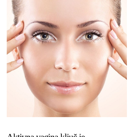
Aktivna vagina ključ je