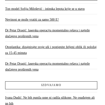
Top model Sofija Milošević : istinska lepota krije se u stavu
Nevinost se može vratiti za samo 500 E!
Dr Petar Dragić: laserska operacija momentalno rešava i najteže
slučajeve proširenih vena
Otoplastika: dizajnirajte svoje uši i postignite željeni oblik ili položaj
za 15-45 minuta
Dr Petar Dragić: laserska operacija momentalno rešava i najteže
slučajeve proširenih vena
IZDVAJAMO
Ivana Dudić: Ne bih punila usne ni radila silikone. Ne osuđujem ali
ne bih