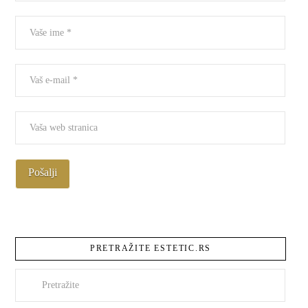
PRETRAŽITE ESTETIC.RS
Pretraži