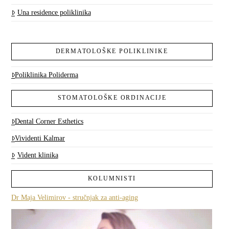
Una residence poliklinika
DERMATOLOŠKE POLIKLINIKE
Poliklinika Poliderma
STOMATOLOŠKE ORDINACIJE
Dental Corner Esthetics
Vividenti Kalmar
Vident klinika
KOLUMNISTI
Dr Maja Velimirov - stručnjak za anti-aging