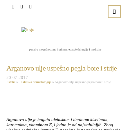
portal o mogućnostima i primeni estetske hirurgije i medicine
Arganovo ulje uspešno pegla bore i strije
20-07-2017
Estetic
»
Estetska dermatologija
»
Arganovo ulje uspešno pegla bore i strije
Arganovo ulje je bogato oleinskom i linolnom kiselinom,
karotenima, vitaminom E, i jedno je od najstabilnijih. Zbog
visokog sadržaja vitamina E, posebno je pogodno za tretiranje