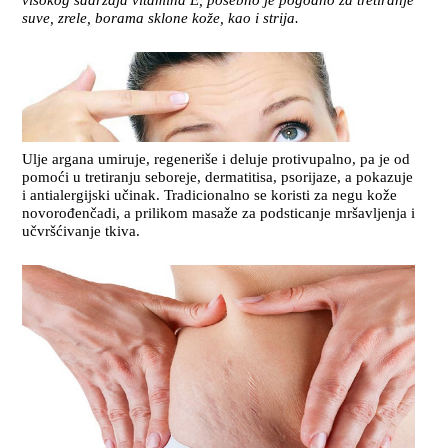
suve, zrele, borama sklone kože, kao i strija.
Ulje argana umiruje, regeneriše i deluje protivupalno, pa je od
pomoći u tretiranju seboreje, dermatitisa, psorijaze, a pokazuje
i antialergijski učinak. Tradicionalno se koristi za negu kože
novorođenčadi, a prilikom masaže za podsticanje mršavljenja i
učvršćivanje tkiva.