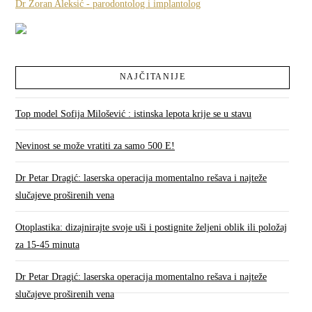
Dr Zoran Aleksić - parodontolog i implantolog
NAJČITANIJE
Top model Sofija Milošević : istinska lepota krije se u stavu
Nevinost se može vratiti za samo 500 E!
Dr Petar Dragić: laserska operacija momentalno rešava i najteže
slučajeve proširenih vena
Otoplastika: dizajnirajte svoje uši i postignite željeni oblik ili položaj
za 15-45 minuta
Dr Petar Dragić: laserska operacija momentalno rešava i najteže
slučajeve proširenih vena