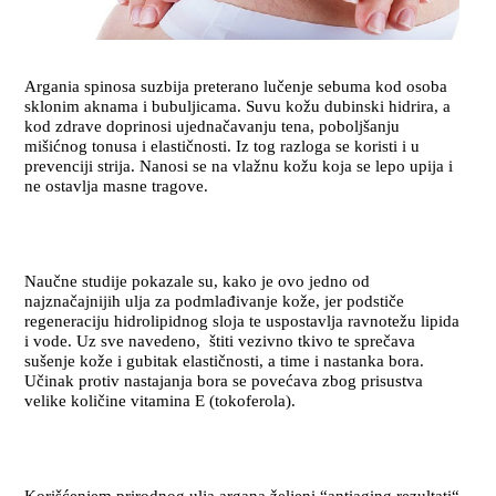
Argania spinosa suzbija preterano lučenje sebuma kod osoba
sklonim aknama i bubuljicama. Suvu kožu dubinski hidrira, a
kod zdrave doprinosi ujednačavanju tena, poboljšanju
mišićnog tonusa i elastičnosti. Iz tog razloga se koristi i u
prevenciji strija. Nanosi se na vlažnu kožu koja se lepo upija i
ne ostavlja masne tragove.
Naučne studije pokazale su, kako je ovo jedno od
najznačajnijih ulja za podmlađivanje kože, jer podstiče
regeneraciju hidrolipidnog sloja te uspostavlja ravnotežu lipida
i vode. Uz sve navedeno, štiti vezivno tkivo te sprečava
sušenje kože i gubitak elastičnosti, a time i nastanka bora.
Učinak protiv nastajanja bora se povećava zbog prisustva
velike količine vitamina E (tokoferola).
Korišćenjem prirodnog ulja argana željeni “antiaging rezultati“