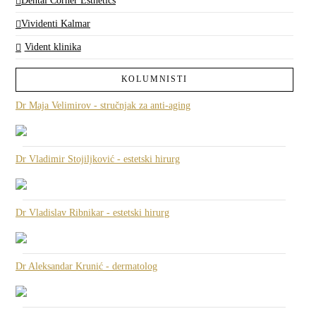
Dental Corner Esthetics
Vividenti Kalmar
Vident klinika
KOLUMNISTI
Dr Maja Velimirov - stručnjak za anti-aging
Dr Vladimir Stojiljković - estetski hirurg
Dr Vladislav Ribnikar - estetski hirurg
Dr Aleksandar Krunić - dermatolog