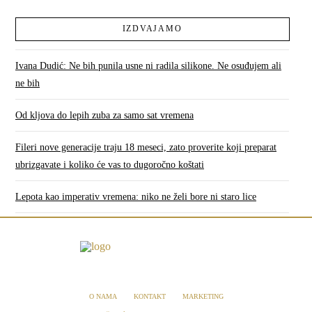
IZDVAJAMO
Ivana Dudić: Ne bih punila usne ni radila silikone. Ne osuđujem ali
ne bih
Od kljova do lepih zuba za samo sat vremena
Fileri nove generacije traju 18 meseci, zato proverite koji preparat
ubrizgavate i koliko će vas to dugoročno koštati
Lepota kao imperativ vremena: niko ne želi bore ni staro lice
O NAMA
KONTAKT
MARKETING