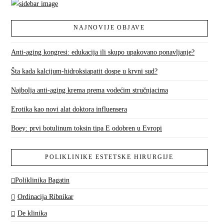
NAJNOVIJE OBJAVE
Anti-aging kongresi: edukacija ili skupo upakovano ponavljanje?
Šta kada kalcijum-hidroksiapatit dospe u krvni sud?
Najbolja anti-aging krema prema vodećim stručnjacima
Erotika kao novi alat doktora influensera
Boey: prvi botulinum toksin tipa E odobren u Evropi
POLIKLINIKE ESTETSKE HIRURGIJE
Poliklinika Bagatin
Ordinacija Ribnikar
De klinika