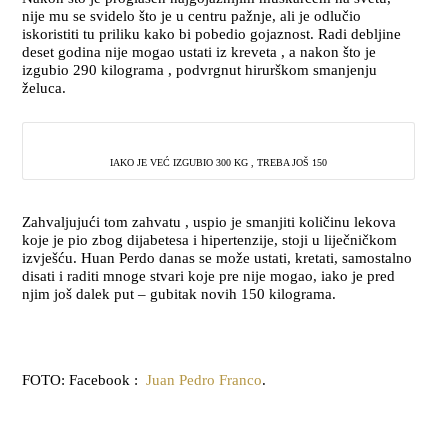
nije mu se svidelo što je u centru pažnje, ali je odlučio
iskoristiti tu priliku kako bi pobedio gojaznost. Radi debljine
deset godina nije mogao ustati iz kreveta , a nakon što je
izgubio 290 kilograma , podvrgnut hirurškom smanjenju
želuca.
IAKO JE VEĆ IZGUBIO 300 KG , TREBA JOŠ 150
Zahvaljujući tom zahvatu , uspio je smanjiti količinu lekova
koje je pio zbog dijabetesa i hipertenzije, stoji u liječničkom
izvješću. Huan Perdo danas se može ustati, kretati, samostalno
disati i raditi mnoge stvari koje pre nije mogao, iako je pred
njim još dalek put – gubitak novih 150 kilograma.
FOTO: Facebook :
Juan Pedro Franco
.