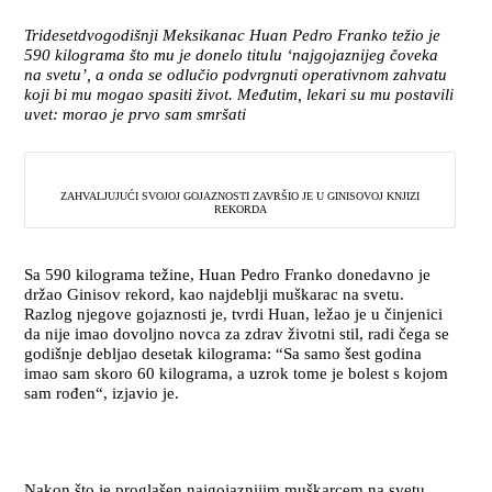
Tridesetdvogodišnji Meksikanac Huan Pedro Franko težio je
590 kilograma što mu je donelo titulu ‘najgojaznijeg čoveka
na svetu’, a onda se odlučio podvrgnuti operativnom zahvatu
koji bi mu mogao spasiti život. Međutim, lekari su mu postavili
uvet: morao je prvo sam smršati
ZAHVALJUJUĆI SVOJOJ GOJAZNOSTI ZAVRŠIO JE U GINISOVOJ KNJIZI
REKORDA
Sa 590 kilograma težine, Huan Pedro Franko donedavno je
držao Ginisov rekord, kao najdeblji muškarac na svetu.
Razlog njegove gojaznosti je, tvrdi Huan, ležao je u činjenici
da nije imao dovoljno novca za zdrav životni stil, radi čega se
godišnje debljao desetak kilograma: “Sa samo šest godina
imao sam skoro 60 kilograma, a uzrok tome je bolest s kojom
sam rođen“, izjavio je.
Nakon što je proglašen najgojaznijim muškarcem na svetu,