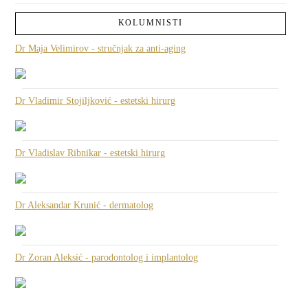
KOLUMNISTI
Dr Maja Velimirov - stručnjak za anti-aging
Dr Vladimir Stojiljković - estetski hirurg
Dr Vladislav Ribnikar - estetski hirurg
Dr Aleksandar Krunić - dermatolog
Dr Zoran Aleksić - parodontolog i implantolog