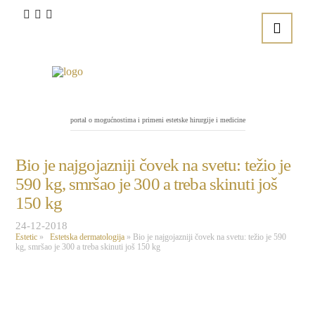
portal o mogućnostima i primeni estetske hirurgije i medicine
Bio je najgojazniji čovek na svetu: težio je
590 kg, smršao je 300 a treba skinuti još
150 kg
24-12-2018
Estetic
»
Estetska dermatologija
»
Bio je najgojazniji čovek na svetu: težio je 590
kg, smršao je 300 a treba skinuti još 150 kg