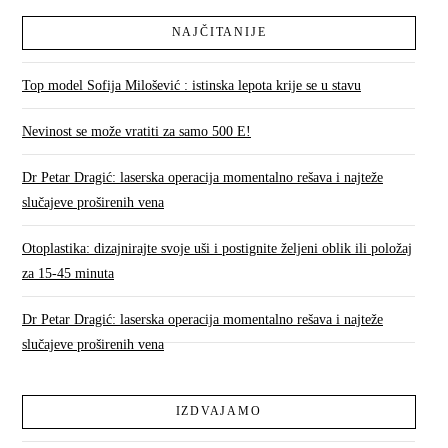
NAJČITANIJE
Top model Sofija Milošević : istinska lepota krije se u stavu
Nevinost se može vratiti za samo 500 E!
Dr Petar Dragić: laserska operacija momentalno rešava i najteže
slučajeve proširenih vena
Otoplastika: dizajnirajte svoje uši i postignite željeni oblik ili položaj
za 15-45 minuta
Dr Petar Dragić: laserska operacija momentalno rešava i najteže
slučajeve proširenih vena
IZDVAJAMO