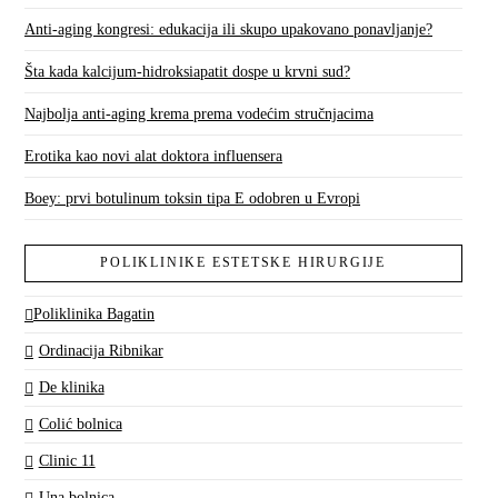
Anti-aging kongresi: edukacija ili skupo upakovano ponavljanje?
Šta kada kalcijum-hidroksiapatit dospe u krvni sud?
Najbolja anti-aging krema prema vodećim stručnjacima
Erotika kao novi alat doktora influensera
Boey: prvi botulinum toksin tipa E odobren u Evropi
POLIKLINIKE ESTETSKE HIRURGIJE
Poliklinika Bagatin
Ordinacija Ribnikar
De klinika
Colić bolnica
Clinic 11
Una bolnica