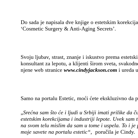
Do sada je napisala dve knjige o estetskim korekcija
‘Cosmetic Surgery & Anti-Aging Secrets’.
Svoju ljubav, strast, znanje i iskustvo prema estets
konsultant za lepotu, a klijenti širom sveta, svakod
njene web stranice
www.cindyjackson.com
i ureda 
Samo na portalu Estetic, moći ćete ekskluzivno da pr
„
Srećna sam što će i ljudi u Srbiji imati prilike da
estetskim korekcijama i industriji lepote. Uvek sam t
na svom telu mislim da sam u tome i uspela. To i je p
moje savete na portalu estetic“,
poručila je Cindy.