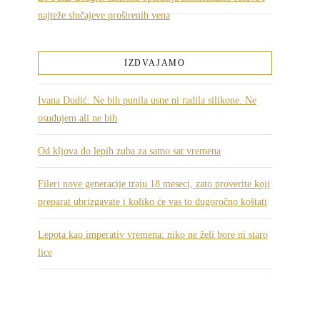
najteže slučajeve proširenih vena
IZDVAJAMO
Ivana Dudić: Ne bih punila usne ni radila silikone. Ne
osuđujem ali ne bih
Od kljova do lepih zuba za samo sat vremena
Fileri nove generacije traju 18 meseci, zato proverite koji
preparat ubrizgavate i koliko će vas to dugoročno koštati
Lepota kao imperativ vremena: niko ne želi bore ni staro
lice