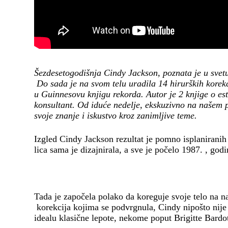
Šezdesetogodišnja Cindy Jackson, poznata je u svetu
Do sada je na svom telu uradila 14 hirurških korekci
u Guinnesovu knjigu rekorda. Autor je 2 knjige o est
konsultant. Od iduće nedelje, ekskuzivno na našem p
svoje znanje i iskustvo kroz zanimljive teme.
Izgled Cindy Jackson rezultat je pomno isplanirani
lica sama je dizajnirala, a sve je počelo 1987. , god
Tada je započela polako da koreguje svoje telo na nač
korekcija kojima se podvrgnula, Cindy nipošto nije h
idealu klasične lepote, nekome poput Brigitte Bardo