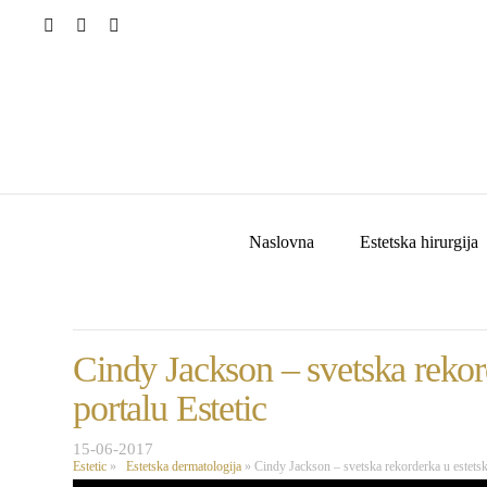
Naslovna
Estetska hirurgija
Cindy Jackson – svetska rekor
portalu Estetic
15-06-2017
Estetic
»
Estetska dermatologija
»
Cindy Jackson – svetska rekorderka u estetsk