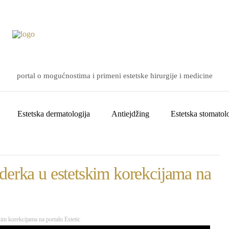
portal o mogućnostima i primeni estetske hirurgije i medicine
Estetska dermatologija
Antiejdžing
Estetska stomatolo
derka u estetskim korekcijama na
im korekcijama na portalu Estetic