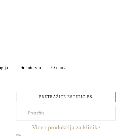
gija
★ Intervju
O nama
PRETRAŽITE ESTETIC.RS
Pretraži
Video produkcija za klinike