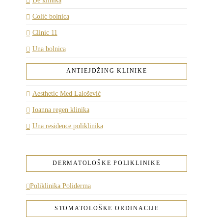
De klinika
Colić bolnica
Clinic 11
Una bolnica
ANTIEJDŽING KLINIKE
Aesthetic Med Lalošević
Ioanna regen klinika
Una residence poliklinika
DERMATOLOŠKE POLIKLINIKE
Poliklinika Poliderma
STOMATOLOŠKE ORDINACIJE