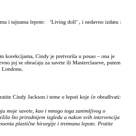
ma i tajnama lepote: ‘Living doll’ , i nedavno izdatu :
kim korekcijama, Cindy je pretvorila u posao – ona je
nevno joj se obraćaju za savete ili Masterclaseve, putem
u Londonu.
atite Cindy Jackson i teme o lepoti koje će obrađivati:
 čuju moje savete, kao i mnogo toga zanimljivog o
ežila što prirodnijem izgledu a nakon svih intervencija
oenta plastične hirurgije i tretmana lepote. Pratite