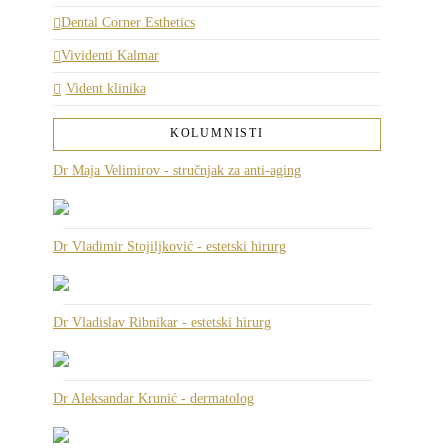
Dental Corner Esthetics
Vividenti Kalmar
Vident klinika
KOLUMNISTI
Dr Maja Velimirov - stručnjak za anti-aging
Dr Vladimir Stojiljković - estetski hirurg
Dr Vladislav Ribnikar - estetski hirurg
Dr Aleksandar Krunić - dermatolog