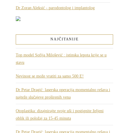
Dr Zoran Aleksić - parodontolog i implantolog
NAJČITANIJE
Top model Sofija Milošević : istinska lepota krije se u
stavu
Nevinost se može vratiti za samo 500 E!
Dr Petar Dragić: laserska operacija momentalno rešava i
najteže slučajeve proširenih vena
Otoplastika: dizajnirajte svoje uši i postignite željeni
oblik ili položaj za 15-45 minuta
Dr Petar Dragić: laserska operacija momentalno rešava i