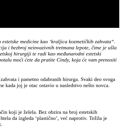
 estetske medicine kao ‘kraljica kozmetičkih zahvata“.
ja i bezbroj neinvazivnih tretmana lepote, čime je ušla
etskoj hirurgiji te radi kao međunarodni estetski
otalu moći ćete da pratite Cindy, koja će vam prenositi
h zahvata i pametno odabranih hirurga. Svaki deo svoga
ine kada joj je otac ostavio u nasledstvo nešto novca.
in koji je želela. Bez obzira na broj estetskih
tela da izgleda ‘plastično’, već naprotiv. Težila je
t.