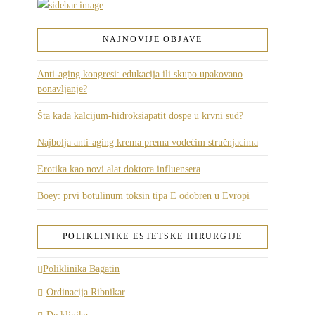
NAJNOVIJE OBJAVE
Anti-aging kongresi: edukacija ili skupo upakovano
ponavljanje?
Šta kada kalcijum-hidroksiapatit dospe u krvni sud?
Najbolja anti-aging krema prema vodećim stručnjacima
Erotika kao novi alat doktora influensera
Boey: prvi botulinum toksin tipa E odobren u Evropi
POLIKLINIKE ESTETSKE HIRURGIJE
Poliklinika Bagatin
Ordinacija Ribnikar