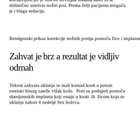
delimično umrtvio nožni prst. Prema želji pacijenta moguća
je i blaga sedacija.
Rendgenski prikaz korekcije nožnih prstiju pomoću žice i implant
Zahvat je brz a rezultat je vidljiv
odmah
Tokom zahvata uklanja se mali komad kosti a potom
estetski hirurg zateže višak kože. Prsti su poduprti pomoću
titanijumskih implanta koji ostaju u kosti ili žicom koja se
uklanja nakon 4 nedelje bez bolova.