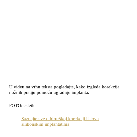
U videu na vrhu teksta pogledajte, kako izgleda korekcija
nožnih prstiju pomoću ugradnje implanta.
FOTO: estetic
Saznajte sve o hirurškoj korekciji listova
silikonskim implantatima