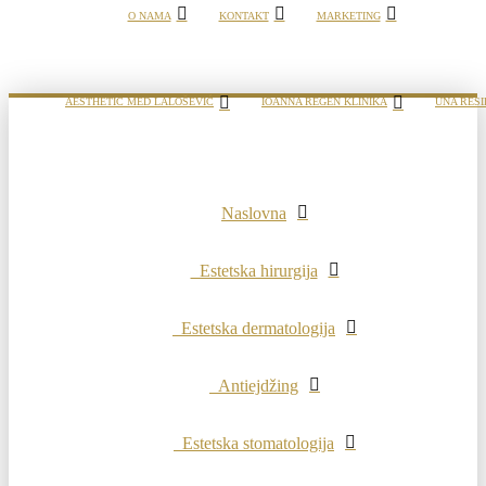
O NAMA
KONTAKT
MARKETING
AESTHETIC MED LALOŠEVIĆ
IOANNA REGEN KLINIKA
UNA RESI
Naslovna
Estetska hirurgija
Estetska dermatologija
Antiejdžing
Estetska stomatologija