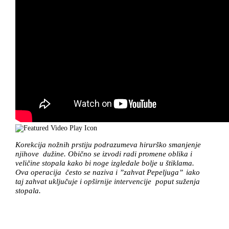
Korekcija nožnih prstiju podrazumeva hirurško smanjenje
njihove dužine. Obično se izvodi radi promene oblika i
veličine stopala kako bi noge izgledale bolje u štiklama.
Ova operacija često se naziva i ’’zahvat Pepeljuga’’ iako
taj zahvat uključuje i opširnije intervencije poput suženja
stopala.