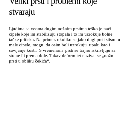
Veliki prsti i problemi koje
stvaraju
Ljudima sa veoma dugim nožnim prstima teško je naći
cipele koje im stabilizuju stopala i to im uzrokuje bolne
tačke pritiska. Na primer, ukoliko se jako dugi prsti stisnu u
male cipele, mogu da osim boli uzrokuju upalu kao i
savijanje kosti. S vremenom prsti se trajno iskrivljuju sa
strane ili prema dole. Takav deformitet naziva se „nožni
prsti u obliku čekića“.