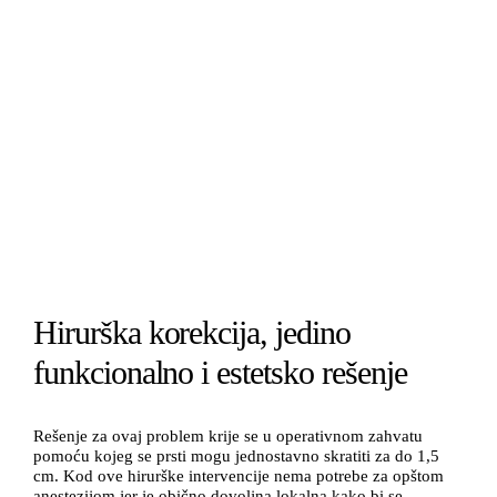
Hirurška korekcija, jedino
funkcionalno i estetsko rešenje
Rešenje za ovaj problem krije se u operativnom zahvatu
pomoću kojeg se prsti mogu jednostavno skratiti za do 1,5
cm. Kod ove hirurške intervencije nema potrebe za opštom
anestezijom jer je obično dovoljna lokalna kako bi se