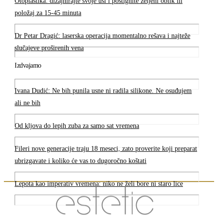
Otoplastika: dizajnirajte svoje uši i postignite željeni oblik ili
položaj za 15-45 minuta
Dr Petar Dragić: laserska operacija momentalno rešava i najteže
slučajeve proširenih vena
Izdvajamo
Ivana Dudić: Ne bih punila usne ni radila silikone. Ne osuđujem
ali ne bih
Od kljova do lepih zuba za samo sat vremena
Fileri nove generacije traju 18 meseci, zato proverite koji preparat
ubrizgavate i koliko će vas to dugoročno koštati
Lepota kao imperativ vremena: niko ne želi bore ni staro lice