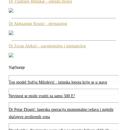
Dr Vladislav Ribnikar - estetski hirurg
Dr Aleksandar Krunić - dermatolog
Dr Zoran Aleksić - parodontolog i implantolog
Najčitanije
Top model Sofija Milošević : istinska lepota krije se u stavu
Nevinost se može vratiti za samo 500 E!
Dr Petar Dragić: laserska operacija momentalno rešava i najteže
slučajeve proširenih vena