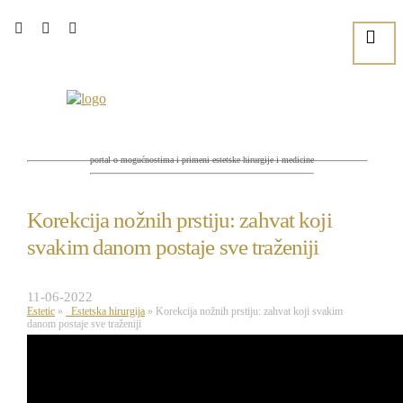
portal o mogućnostima i primeni estetske hirurgije i medicine
Korekcija nožnih prstiju: zahvat koji
svakim danom postaje sve traženiji
11-06-2022
Estetic
»
Estetska hirurgija
»
Korekcija nožnih prstiju: zahvat koji svakim
danom postaje sve traženiji