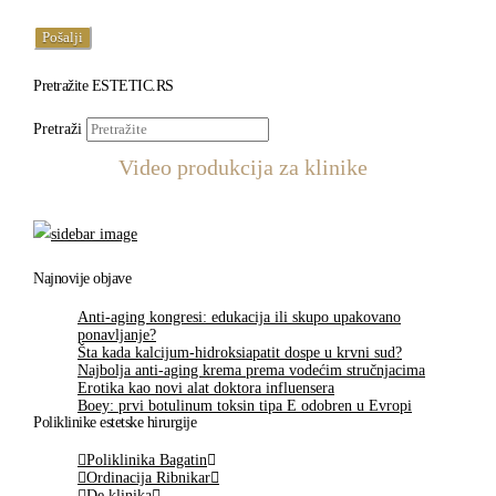
Pretražite ESTETIC.RS
Pretraži
Video produkcija za klinike
Najnovije objave
Anti-aging kongresi: edukacija ili skupo upakovano
ponavljanje?
Šta kada kalcijum-hidroksiapatit dospe u krvni sud?
Najbolja anti-aging krema prema vodećim stručnjacima
Erotika kao novi alat doktora influensera
Boey: prvi botulinum toksin tipa E odobren u Evropi
Poliklinike estetske hirurgije
Poliklinika Bagatin
Ordinacija Ribnikar
De klinika