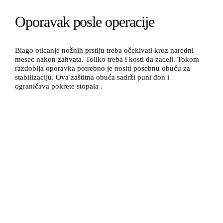
Oporavak posle operacije
Blago oticanje nožnih prstiju treba očekivati kroz naredni
mesec nakon zahvata. Toliko treba i kosti da zaceli. Tokom
razdoblja oporavka potrebno je nositi posebnu obuću za
stabilizaciju. Ova zaštitna obuća sadrži puni đon i
ograničava pokrete stopala .