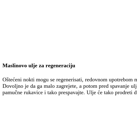
Maslinovo ulje za regeneraciju
Oštećeni nokti mogu se regenerisati, redovnom upotrebom m
Dovoljno je da ga malo zagrejete, a potom pred spavanje ul
pamučne rukavice i tako prespavajte. Ulje će tako prodreti 