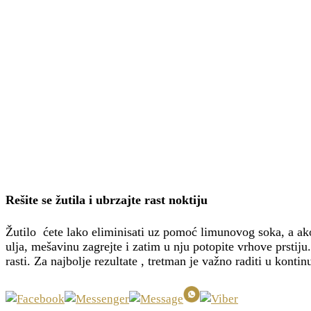
Rešite se žutila i ubrzajte rast noktiju
Žutilo ćete lako eliminisati uz pomoć limunovog soka, a ako
ulja, mešavinu zagrejte i zatim u nju potopite vrhove prsti
rasti. Za najbolje rezultate , tretman je važno raditi u kontinu