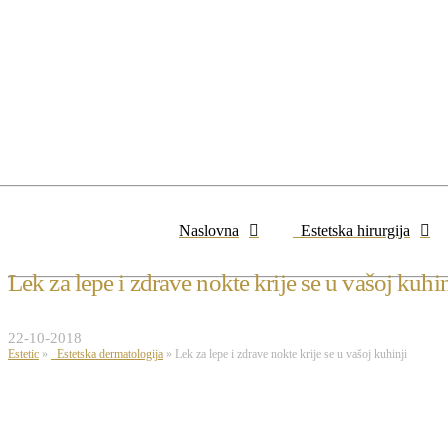
Naslovna
Estetska hirurgija
Lek za lepe i zdrave nokte krije se u vašoj kuhin
22-10-2018
Estetic
»
Estetska dermatologija
»
Lek za lepe i zdrave nokte krije se u vašoj kuhinji