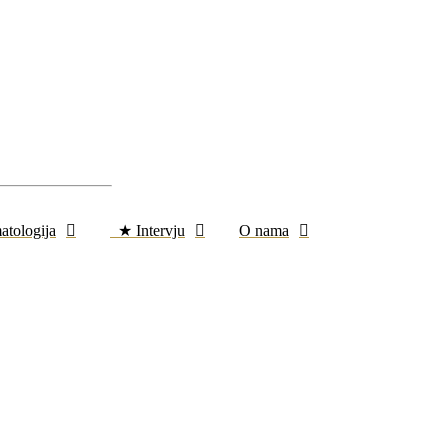
atologija
★ Intervju
O nama