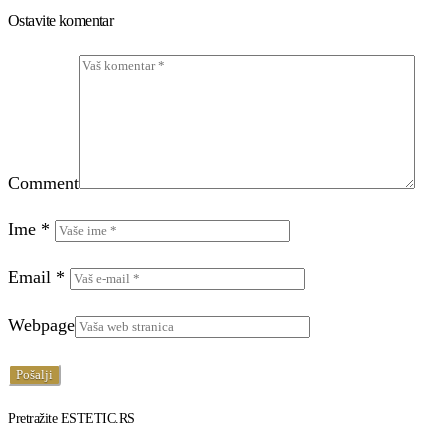
Ostavite komentar
Comment
Ime
*
Email
*
Webpage
Pretražite ESTETIC.RS