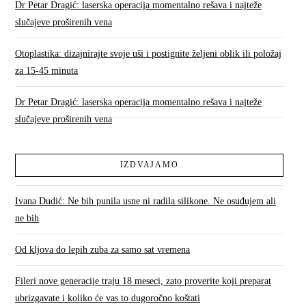
Dr Petar Dragić: laserska operacija momentalno rešava i najteže
slučajeve proširenih vena
Otoplastika: dizajnirajte svoje uši i postignite željeni oblik ili položaj
za 15-45 minuta
Dr Petar Dragić: laserska operacija momentalno rešava i najteže
slučajeve proširenih vena
IZDVAJAMO
Ivana Dudić: Ne bih punila usne ni radila silikone. Ne osuđujem ali
ne bih
Od kljova do lepih zuba za samo sat vremena
Fileri nove generacije traju 18 meseci, zato proverite koji preparat
ubrizgavate i koliko će vas to dugoročno koštati