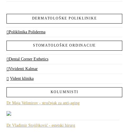
DERMATOLOŠKE POLIKLINIKE
Poliklinika Poliderma
STOMATOLOŠKE ORDINACIJE
Dental Corner Esthetics
Vividenti Kalmar
Vident klinika
KOLUMNISTI
Dr Maja Velimirov - stručnjak za anti-aging
Dr Vladimir Stojiljković - estetski hirurg