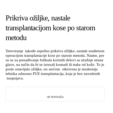
Prikriva ožiljke, nastale
transplantacijom kose po starom
metodu
Tetoviranje takođe uspešno prikriva ožiljke, nastale urađenom
operacijom transplantacije kose po starom metodu. Naime, pre
su se za presađivanje folikula koristili delovi sa stražnje strane
glave, na način da bi se izrezali komadi ili trake od kože. To je
posle ostavljalo ožiljke, no srećom otkrivena je modernija
tehnika odnosno FUE transplantacija, koja je bez navedenih
nuspojava.
3D TETOVAŽA