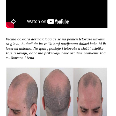
Većina doktora dermatologa će se na pomen tetovaže uhvatiti
za glavu, budući da im veliki broj pacijenata dolazi kako bi ih
laserski uklonio. No ipak , postoje i tetovaže u službi estetike
koje rešavaju, odnosno prikrivaju neke ozbiljne probleme kod
muškaraca i žena