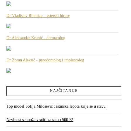
Dr Vladislav Ribnikar - estetski hirurg
Dr Aleksandar Krunić - dermatolog
Dr Zoran Aleksić - parodontolog i implantolog
NAJČITANIJE
Top model Sofija Milošević : istinska lepota krije se u stavu
Nevinost se može vratiti za samo 500 E!