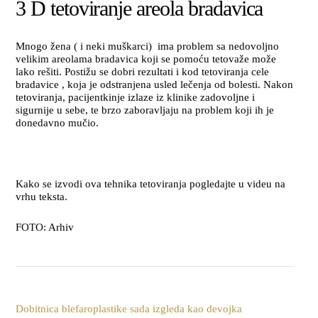
3 D tetoviranje areola bradavica
Mnogo žena ( i neki muškarci) ima problem sa nedovoljno
velikim areolama bradavica koji se pomoću tetovaže može
lako rešiti. Postižu se dobri rezultati i kod tetoviranja cele
bradavice , koja je odstranjena usled lečenja od bolesti. Nakon
tetoviranja, pacijentkinje izlaze iz klinike zadovoljne i
sigurnije u sebe, te brzo zaboravljaju na problem koji ih je
donedavno mučio.
Kako se izvodi ova tehnika tetoviranja pogledajte u videu na
vrhu teksta.
FOTO: Arhiv
Dobitnica blefaroplastike sada izgleda kao devojka