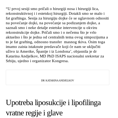
“U prvoj sesiji smo pričali o hirurgiji nosa i hirurgiji lica,
rekonstruktivnoj i i estetskoj hirurgiji. Dotakli smo se malo i
fat graftinga. Sesija za hirurgiju dojke će se uglavnom odnositi
na povećanje dojki, na povećanje sa podizanjem dojke, a
saznali smo i neke detalje estetske intervencije u okviru
rekonstrukcije dojke. Pričali smo i o nečemu što je vrlo
aktuelno i što je jedna od centralnih tema ovog simpozijuma a
to je fat grafting, odnosno transfer masnog tkiva. Osim toga
imamo zaista istaknute predavače koji će nam se uključiti
uživo iz Amerike, Španije i iz Londona’, objasnila je dr
Katarina Andjelkov, MD PhD ISAPS nacionalni srekretar za
Srbiju, ujedno i organizator Kongresa.
DR KATARINA ANDJELKOV
Upotreba liposukcije i lipofilinga
vratne regije i glave