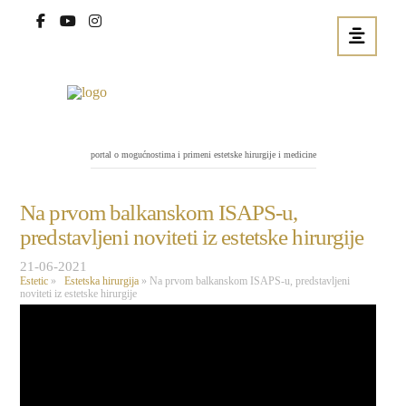
portal o mogućnostima i primeni estetske hirurgije i medicine
Na prvom balkanskom ISAPS-u,
predstavljeni noviteti iz estetske hirurgije
21-06-2021
Estetic
»
Estetska hirurgija
»
Na prvom balkanskom ISAPS-u, predstavljeni
noviteti iz estetske hirurgije