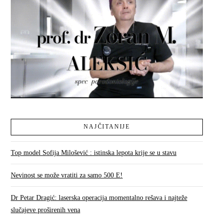
NAJČITANIJE
Top model Sofija Milošević : istinska lepota krije se u stavu
Nevinost se može vratiti za samo 500 E!
Dr Petar Dragić: laserska operacija momentalno rešava i najteže
slučajeve proširenih vena