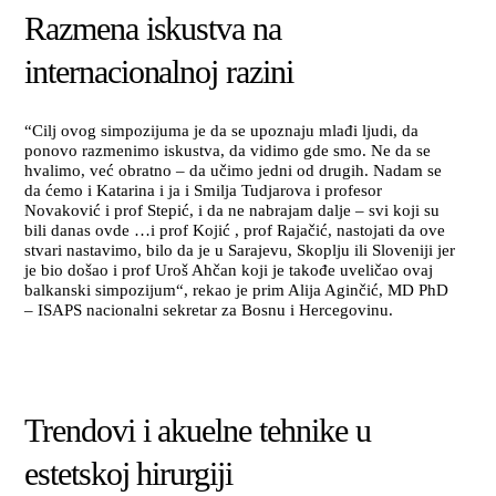
Razmena iskustva na
internacionalnoj razini
“Cilj ovog simpozijuma je da se upoznaju mlađi ljudi, da
ponovo razmenimo iskustva, da vidimo gde smo. Ne da se
hvalimo, već obratno – da učimo jedni od drugih. Nadam se
da ćemo i Katarina i ja i Smilja Tudjarova i profesor
Novaković i prof Stepić, i da ne nabrajam dalje – svi koji su
bili danas ovde …i prof Kojić , prof Rajačić, nastojati da ove
stvari nastavimo, bilo da je u Sarajevu, Skoplju ili Sloveniji jer
je bio došao i prof Uroš Ahčan koji je takođe uveličao ovaj
balkanski simpozijum“, rekao je prim Alija Aginčić, MD PhD
– ISAPS nacionalni sekretar za Bosnu i Hercegovinu.
Trendovi i akuelne tehnike u
estetskoj hirurgiji