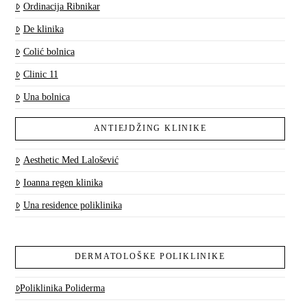
Ordinacija Ribnikar
De klinika
Colić bolnica
Clinic 11
Una bolnica
ANTIEJDŽING KLINIKE
Aesthetic Med Lalošević
Ioanna regen klinika
Una residence poliklinika
DERMATOLOŠKE POLIKLINIKE
Poliklinika Poliderma