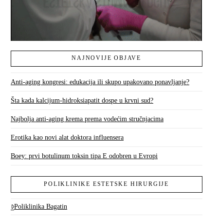
NAJNOVIJE OBJAVE
Anti-aging kongresi: edukacija ili skupo upakovano ponavljanje?
Šta kada kalcijum-hidroksiapatit dospe u krvni sud?
Najbolja anti-aging krema prema vodećim stručnjacima
Erotika kao novi alat doktora influensera
Boey: prvi botulinum toksin tipa E odobren u Evropi
POLIKLINIKE ESTETSKE HIRURGIJE
Poliklinika Bagatin