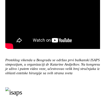
Proteklog vikenda u Beogradu se održao prvi balkanski ISAPS
simpozijum, u organizaciji dr Katarine Andjelkov. Na kongresu
je uživo i putem video veze, učestvovao velik broj stručnjaka iz
oblasti estetske hirurgije sa svih strana sveta