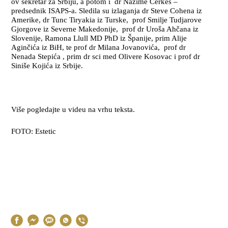
ov sekretar za Srbiju, a potom i dr Nazime Cerkes –
predsednik ISAPS-a. Sledila su izlaganja dr Steve Cohena iz
Amerike, dr Tunc Tiryakia iz Turske, prof Smilje Tudjarove
Gjorgove iz Severne Makedonije, prof dr Uroša Ahčana iz
Slovenije, Ramona Llull MD PhD iz Španije, prim Alije
Aginčića iz BiH, te prof dr Milana Jovanovića, prof dr
Nenada Stepića , prim dr sci med Olivere Kosovac i prof dr
Siniše Kojića iz Srbije.
Više pogledajte u videu na vrhu teksta.
FOTO: Estetic