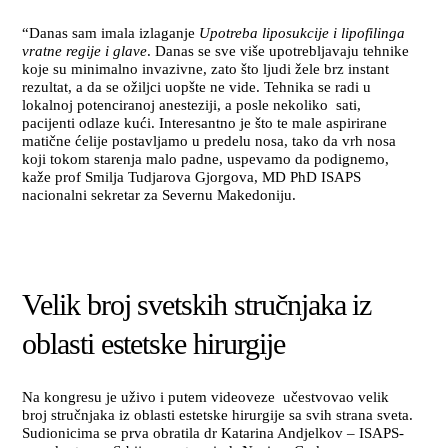
“Danas sam imala izlaganje
Upotreba liposukcije i lipofilinga
vratne regije i glave
. Danas se sve više upotrebljavaju tehnike
koje su minimalno invazivne, zato što ljudi žele brz instant
rezultat, a da se ožiljci uopšte ne vide. Tehnika se radi u
lokalnoj potenciranoj anesteziji, a posle nekoliko sati,
pacijenti odlaze kući. Interesantno je što te male aspirirane
matične ćelije postavljamo u predelu nosa, tako da vrh nosa
koji tokom starenja malo padne, uspevamo da podignemo,
kaže prof Smilja Tudjarova Gjorgova, MD PhD ISAPS
nacionalni sekretar za Severnu Makedoniju.
Velik broj svetskih stručnjaka iz
oblasti estetske hirurgije
Na kongresu je uživo i putem videoveze učestvovao velik
broj stručnjaka iz oblasti estetske hirurgije sa svih strana sveta.
Sudionicima se prva obratila dr Katarina Andjelkov – ISAPS-