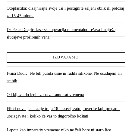
Otoplastika: dizajnirajte svoje uši i postignite željeni oblik ili položaj
za 15-45 minuta
Dr Petar Dragić: laserska operacija momentalno rešava i najteže
slučajeve proširenih vena
IZDVAJAMO
Ivana Dudić: Ne bih punila usne ni radila silikone. Ne osuđujem ali
ne bih
Od kljova do lepih zuba za samo sat vremena
Fileri nove generacije traju 18 meseci, zato proverite koji preparat
ubrizgavate i koliko će vas to dugoročno koštati
Lepota kao imperativ vremena: niko ne želi bore ni staro lice