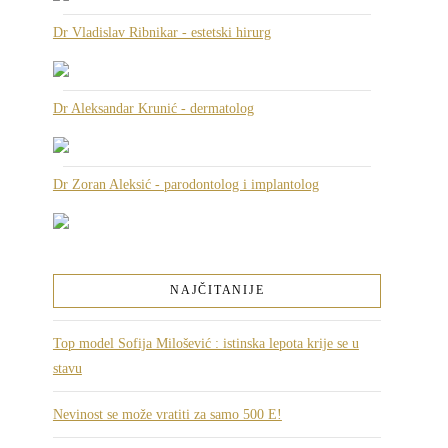
Dr Vladislav Ribnikar - estetski hirurg
Dr Aleksandar Krunić - dermatolog
Dr Zoran Aleksić - parodontolog i implantolog
NAJČITANIJE
Top model Sofija Milošević : istinska lepota krije se u
stavu
Nevinost se može vratiti za samo 500 E!