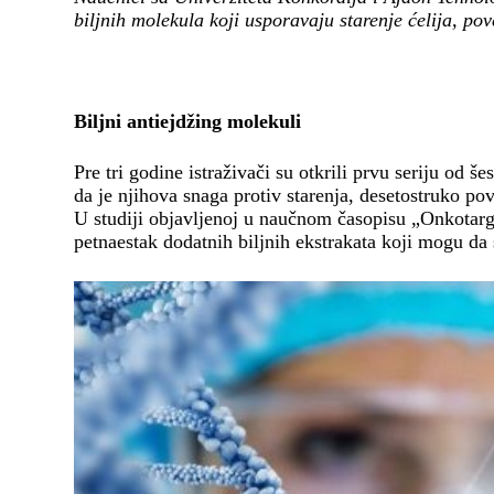
biljnih molekula koji usporavaju starenje ćelija, po
Biljni antiejdžing molekuli
Pre tri godine istraživači su otkrili prvu seriju od š
da je njihova snaga protiv starenja, desetostruko p
U studiji objavljenoj u naučnom časopisu „Onkotarget
petnaestak dodatnih biljnih ekstrakata koji mogu da 