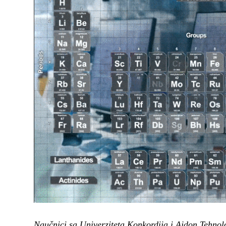
Naučnici sa Univerziteta Konkordija i Ajdon Tehnolod