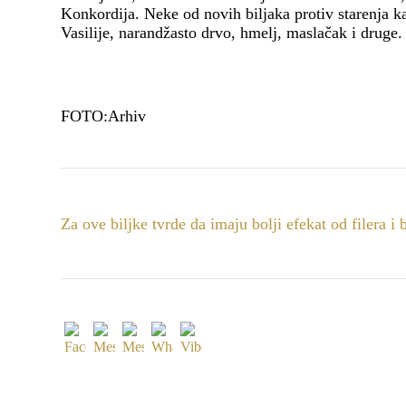
Konkordija. Neke od novih biljaka protiv starenja k
Vasilije, narandžasto drvo, hmelj, maslačak i druge.
FOTO:Arhiv
Za ove biljke tvrde da imaju bolji efekat od filera i b