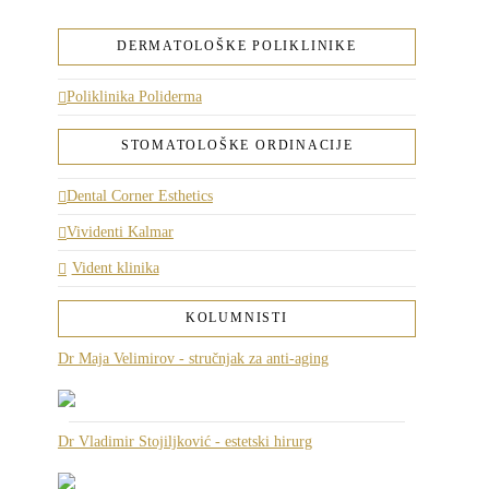
DERMATOLOŠKE POLIKLINIKE
Poliklinika Poliderma
STOMATOLOŠKE ORDINACIJE
Dental Corner Esthetics
Vividenti Kalmar
Vident klinika
KOLUMNISTI
Dr Maja Velimirov - stručnjak za anti-aging
Dr Vladimir Stojiljković - estetski hirurg