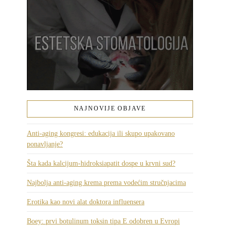
NAJNOVIJE OBJAVE
Anti-aging kongresi: edukacija ili skupo upakovano
ponavljanje?
Šta kada kalcijum-hidroksiapatit dospe u krvni sud?
Najbolja anti-aging krema prema vodećim stručnjacima
Erotika kao novi alat doktora influensera
Boey: prvi botulinum toksin tipa E odobren u Evropi