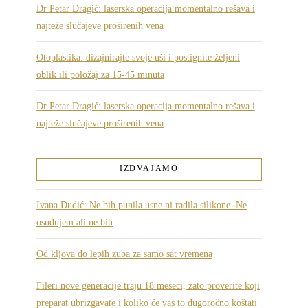
Dr Petar Dragić: laserska operacija momentalno rešava i
najteže slučajeve proširenih vena
Otoplastika: dizajnirajte svoje uši i postignite željeni
oblik ili položaj za 15-45 minuta
Dr Petar Dragić: laserska operacija momentalno rešava i
najteže slučajeve proširenih vena
IZDVAJAMO
Ivana Dudić: Ne bih punila usne ni radila silikone. Ne
osuđujem ali ne bih
Od kljova do lepih zuba za samo sat vremena
Fileri nove generacije traju 18 meseci, zato proverite koji
preparat ubrizgavate i koliko će vas to dugoročno koštati