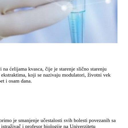
 na ćelijama kvasca, čije je starenje slično starenju
 ekstraktima, koji se nazivaju modulatori, životni vek
pet i osam dana.
rimo je smanjenje učestalosti svih bolesti povezanih sa
istraživač i profesor biologije na Univerzitetu