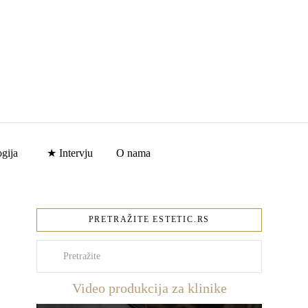
gija
★ Intervju
O nama
PRETRAŽITE ESTETIC.RS
Pretraži
Video produkcija za klinike