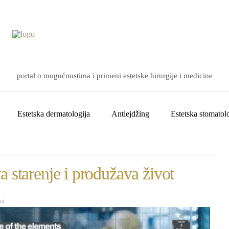
portal o mogućnostima i primeni estetske hirurgije i medicine
Estetska dermatologija
Antiejdžing
Estetska stomatolo
 starenje i produžava život
ot