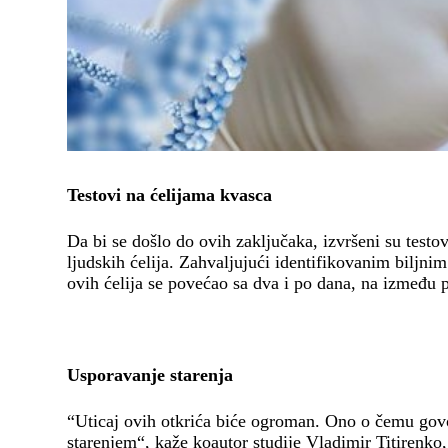
Testovi na ćelijama kvasca
Da bi se došlo do ovih zaključaka, izvršeni su testovi
ljudskih ćelija. Zahvaljujući identifikovanim biljnim
ovih ćelija se povećao sa dva i po dana, na između 
Usporavanje starenja
“Uticaj ovih otkrića biće ogroman. Ono o čemu govo
starenjem“, kaže koautor studije Vladimir Titirenko, 