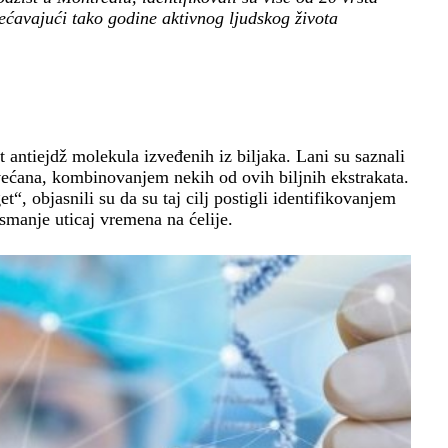
većavajući tako godine aktivnog ljudskog života
est antiejdž molekula izveđenih iz biljaka. Lani su saznali
ovećana, kombinovanjem nekih od ovih biljnih ekstrakata.
“, objasnili su da su taj cilj postigli identifikovanjem
smanje uticaj vremena na ćelije.