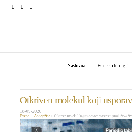
Naslovna
Estetska hirurgija
Otkriven molekul koji usporava
18-09-2020
Estetic
»
Antiejdžing
»
Otkriven molekul koji usporava starenje i produžava živ