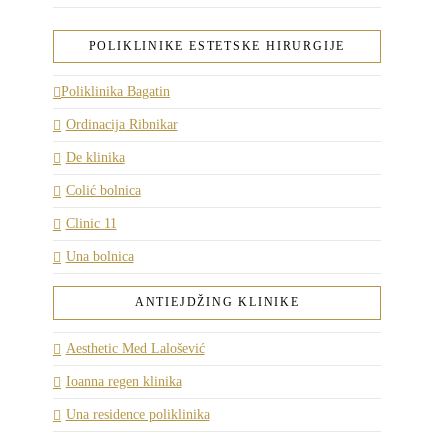
POLIKLINIKE ESTETSKE HIRURGIJE
Poliklinika Bagatin
Ordinacija Ribnikar
De klinika
Colić bolnica
Clinic 11
Una bolnica
ANTIEJDŽING KLINIKE
Aesthetic Med Lalošević
Ioanna regen klinika
Una residence poliklinika