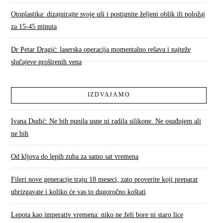
Otoplastika: dizajnirajte svoje uši i postignite željeni oblik ili položaj
za 15-45 minuta
Dr Petar Dragić: laserska operacija momentalno rešava i najteže
slučajeve proširenih vena
IZDVAJAMO
Ivana Dudić: Ne bih punila usne ni radila silikone. Ne osuđujem ali
ne bih
Od kljova do lepih zuba za samo sat vremena
Fileri nove generacije traju 18 meseci, zato proverite koji preparat
ubrizgavate i koliko će vas to dugoročno koštati
Lepota kao imperativ vremena: niko ne želi bore ni staro lice