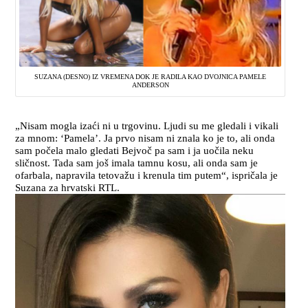
SUZANA (DESNO) IZ VREMENA DOK JE RADILA KAO DVOJNICA PAMELE
ANDERSON
„Nisam mogla izaći ni u trgovinu. Ljudi su me gledali i vikali
za mnom: ‘Pamela’. Ja prvo nisam ni znala ko je to, ali onda
sam počela malo gledati Bejvoč pa sam i ja uočila neku
sličnost. Tada sam još imala tamnu kosu, ali onda sam je
ofarbala, napravila tetovažu i krenula tim putem“, ispričala je
Suzana za hrvatski RTL.