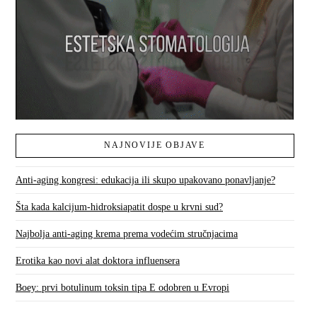
NAJNOVIJE OBJAVE
Anti-aging kongresi: edukacija ili skupo upakovano ponavljanje?
Šta kada kalcijum-hidroksiapatit dospe u krvni sud?
Najbolja anti-aging krema prema vodećim stručnjacima
Erotika kao novi alat doktora influensera
Boey: prvi botulinum toksin tipa E odobren u Evropi