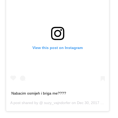
View this post on Instagram
Nabacim osmijeh i briga me????
A post shared by @
suzy_vajndorfer
on
Dec 30, 2017 at 2:32am PST