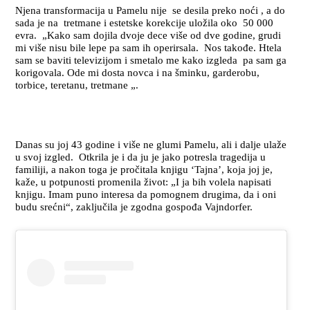
Njena transformacija u Pamelu nije se desila preko noći , a do
sada je na tretmane i estetske korekcije uložila oko 50 000
evra. „Kako sam dojila dvoje dece više od dve godine, grudi
mi više nisu bile lepe pa sam ih operirsala. Nos takođe. Htela
sam se baviti televizijom i smetalo me kako izgleda pa sam ga
korigovala. Ode mi dosta novca i na šminku, garderobu,
torbice, teretanu, tretmane „.
Danas su joj 43 godine i više ne glumi Pamelu, ali i dalje ulaže
u svoj izgled. Otkrila je i da ju je jako potresla tragedija u
familiji, a nakon toga je pročitala knjigu ‘Tajna’, koja joj je,
kaže, u potpunosti promenila život: „I ja bih volela napisati
knjigu. Imam puno interesa da pomognem drugima, da i oni
budu srećni“, zaključila je zgodna gospođa Vajndorfer.