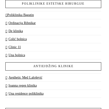
POLIKLINIKE ESTETSKE HIRURGIJE
Poliklinika Bagatin
Ordinacija Ribnikar
De klinika
Colić bolnica
Clinic 11
Una bolnica
ANTIEJDŽING KLINIKE
Aesthetic Med Lalošević
Ioanna regen klinika
Una residence poliklinika