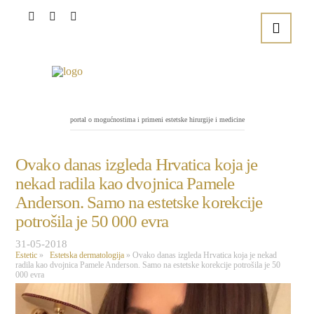
portal o mogućnostima i primeni estetske hirurgije i medicine
Ovako danas izgleda Hrvatica koja je
nekad radila kao dvojnica Pamele
Anderson. Samo na estetske korekcije
potrošila je 50 000 evra
31-05-2018
Estetic
»
Estetska dermatologija
»
Ovako danas izgleda Hrvatica koja je nekad
radila kao dvojnica Pamele Anderson. Samo na estetske korekcije potrošila je 50
000 evra