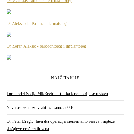
Dr Vladislav Ribnikar - estetski hirurg
Dr Aleksandar Krunić - dermatolog
Dr Zoran Aleksić - parodontolog i implantolog
NAJČITANIJE
Top model Sofija Milošević : istinska lepota krije se u stavu
Nevinost se može vratiti za samo 500 E!
Dr Petar Dragić: laserska operacija momentalno rešava i najteže
slučajeve proširenih vena