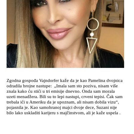
Zgodna gospođa Vajndorfer kaže da je kao Pamelina dvojnica
odradila brojne nastupe: „Imala sam sto poziva, nisam više
znala kako ću stići u tri emisije dnevno. Onda sam morala
uzeti menadžera. Bili su to lepi nastupi, crveni tepisi. Čak sam
trebala ići u Ameriku da je upoznam, ali nisam dobila vizu“,
pojasnila je. Kao samohranoj majci dvoje dece, Suzani nije
bilo lako uskladiti karijeru s majčinstvom, ali je kaže uspela .