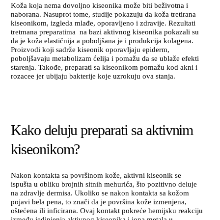
Koža koja nema dovoljno kiseonika može biti beživotna i
naborana. Nasuprot tome, studije pokazuju da koža tretirana
kiseonikom, izgleda mlađe, oporavljeno i zdravije. Rezultati
tretmana preparatima na bazi aktivnog kiseonika pokazali su
da je koža elastičnija a poboljšana je i produkcija kolagena.
Proizvodi koji sadrže kiseonik oporavljaju epiderm,
poboljšavaju metabolizam ćelija i pomažu da se ublaže efekti
starenja. Takođe, preparati sa kiseonikom pomažu kod akni i
rozacee jer ubijaju bakterije koje uzrokuju ova stanja.
Kako deluju preparati sa aktivnim
kiseonikom?
Nakon kontakta sa površinom kože, aktivni kiseonik se
ispušta u obliku brojnih sitnih mehurića, što pozitivno deluje
na zdravlje dermisa. Ukoliko se nakon kontakta sa kožom
pojavi bela pena, to znači da je površina kože izmenjena,
oštećena ili inficirana. Ovaj kontakt pokreće hemijsku reakciju
između jedinjenja aktivnog kiseonika i jona metala u