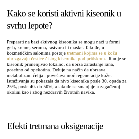
Kako se koristi aktivni kiseonik u
svrhu lepote?
Preparati na bazi aktivnog kiseonika se mogu naći u formi
gela, kreme, seruma, rastvora ili maske. Takođe, u
kozmetičkim salonima postoje
tretmani kojima se u kožu
ubrizgavaju čestice čistog kiseonika pod pritiskom.
Ranije se
kiseonik primenjivao lokalno, da ubrza zarastanje rana,
posebno od opekotina. Deluje na način da ubrzava
metabolizam ćelija i povećava moć regeneracije kože.
Istraživanja su pokazala da nivo kiseonika posle 30. opada za
25%, posle 40. do 50%, a takođe se smanjuje u zagađenoj
okolini kao i zbog nezdravih životnih navika.
Efekti tretmana oksigenacije