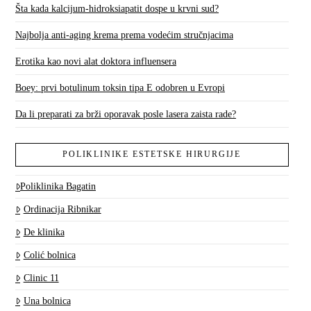
Šta kada kalcijum-hidroksiapatit dospe u krvni sud?
Najbolja anti-aging krema prema vodećim stručnjacima
Erotika kao novi alat doktora influensera
Boey: prvi botulinum toksin tipa E odobren u Evropi
Da li preparati za brži oporavak posle lasera zaista rade?
POLIKLINIKE ESTETSKE HIRURGIJE
Poliklinika Bagatin
Ordinacija Ribnikar
De klinika
Colić bolnica
Clinic 11
Una bolnica