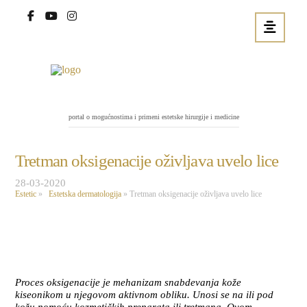
portal o mogućnostima i primeni estetske hirurgije i medicine
Tretman oksigenacije oživljava uvelo lice
28-03-2020
Estetic
»
Estetska dermatologija
»
Tretman oksigenacije oživljava uvelo lice
Proces oksigenacije je mehanizam snabdevanja kože
kiseonikom u njegovom aktivnom obliku. Unosi se na ili pod
kožu pomoću kozmetičkih preparata ili tretmana. Ovom