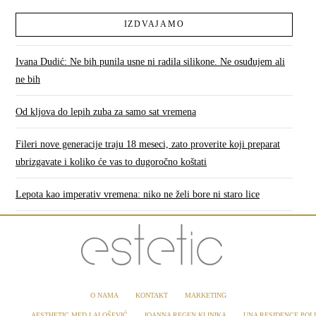
IZDVAJAMO
Ivana Dudić: Ne bih punila usne ni radila silikone. Ne osuđujem ali
ne bih
Od kljova do lepih zuba za samo sat vremena
Fileri nove generacije traju 18 meseci, zato proverite koji preparat
ubrizgavate i koliko će vas to dugoročno koštati
Lepota kao imperativ vremena: niko ne želi bore ni staro lice
O NAMA
KONTAKT
MARKETING
AESTHETIC MED LALOŠEVIĆ
IOANNA REGEN KLINIKA
UNA RESIDENCE POLI