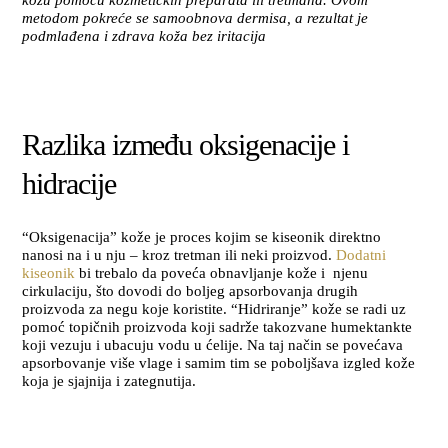
metodom pokreće se samoobnova dermisa, a rezultat je
podmlađena i zdrava koža bez iritacija
Razlika između oksigenacije i
hidracije
“Oksigenacija” kože je proces kojim se kiseonik direktno
nanosi na i u nju – kroz tretman ili neki proizvod.
Dodatni
kiseonik
bi trebalo da poveća obnavljanje kože i njenu
cirkulaciju, što dovodi do boljeg apsorbovanja drugih
proizvoda za negu koje koristite. “Hidriranje” kože se radi uz
pomoć topičnih proizvoda koji sadrže takozvane humektankte
koji vezuju i ubacuju vodu u ćelije. Na taj način se povećava
apsorbovanje više vlage i samim tim se poboljšava izgled kože
koja je sjajnija i zategnutija.