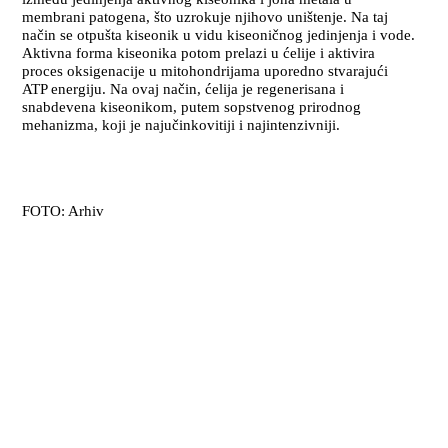
membrani patogena, što uzrokuje njihovo uništenje. Na taj
način se otpušta kiseonik u vidu kiseoničnog jedinjenja i vode.
Aktivna forma kiseonika potom prelazi u ćelije i aktivira
proces oksigenacije u mitohondrijama uporedno stvarajući
ATP energiju. Na ovaj način, ćelija je regenerisana i
snabdevena kiseonikom, putem sopstvenog prirodnog
mehanizma, koji je najučinkovitiji i najintenzivniji.
FOTO: Arhiv