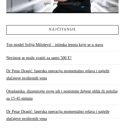
NAJČITANIJE
Top model Sofija Milošević : istinska lepota krije se u stavu
Nevinost se može vratiti za samo 500 E!
Dr Petar Dragić: laserska operacija momentalno rešava i najteže
slučajeve proširenih vena
Otoplastika: dizajnirajte svoje uši i postignite željeni oblik ili položaj
za 15-45 minuta
Dr Petar Dragić: laserska operacija momentalno rešava i najteže
slučajeve proširenih vena