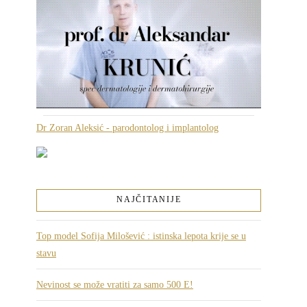
Dr Zoran Aleksić - parodontolog i implantolog
NAJČITANIJE
Top model Sofija Milošević : istinska lepota krije se u
stavu
Nevinost se može vratiti za samo 500 E!