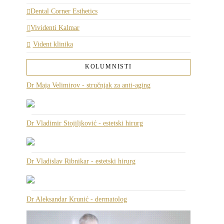
Dental Corner Esthetics
Vividenti Kalmar
Vident klinika
KOLUMNISTI
Dr Maja Velimirov - stručnjak za anti-aging
Dr Vladimir Stojiljković - estetski hirurg
Dr Vladislav Ribnikar - estetski hirurg
Dr Aleksandar Krunić - dermatolog