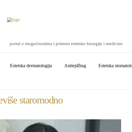
portal o mogućnostima i primeni estetske hirurgije i medicine
Estetska dermatologija
Antiejdžing
Estetska stomatolo
reviše staromodno