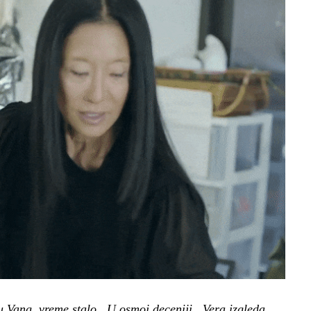
u Vang vreme stalo. U osmoj deceniji , Vera izgleda