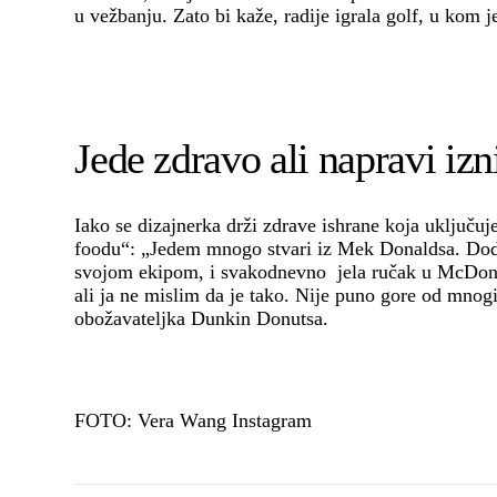
u vežbanju. Zato bi kaže, radije igrala golf, u kom j
Jede zdravo ali napravi iz
Iako se dizajnerka drži zdrave ishrane koja uključuje
foodu“: „Jedem mnogo stvari iz Mek Donaldsa. Do
svojom ekipom, i svakodnevno jela ručak u McDonal
ali ja ne mislim da je tako. Nije puno gore od mnogi
obožavateljka Dunkin Donutsa.
FOTO: Vera Wang Instagram