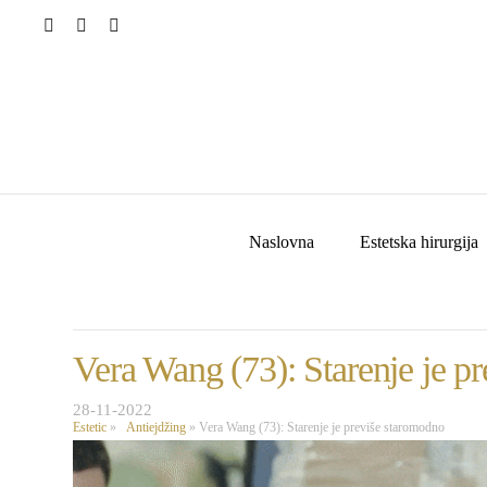
Naslovna
Estetska hirurgija
Vera Wang (73): Starenje je p
28-11-2022
Estetic
»
Antiejdžing
»
Vera Wang (73): Starenje je previše staromodno