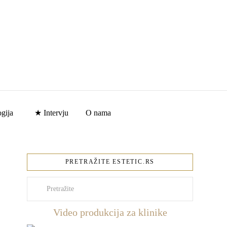
gija
★ Intervju
O nama
PRETRAŽITE ESTETIC.RS
Pretraži
Video produkcija za klinike