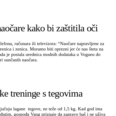
očare kako bi zaštitila oči
efona, računara ili televizora: “Naočare napravljene za
renica i zenica. Moramo biti oprezni jer će nas šteta na
 kada je postala urednica modnih dodataka u Vogueu do
ri sunčanih naočara.
tke treninge s tegovima
ključuju lagane tegove, ne teže od 1,5 kg. Kad god ima
đutim, gospođa Vang priznaje da zapravo baš i ne uživa