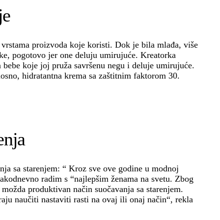
je
vrstama proizvoda koje koristi. Dok je bila mlađa, više
pke, pogotovo jer one deluju umirujuće. Kreatorka
za bebe koje joj pruža savršenu negu i deluje umirujuće.
nosno, hidratantna krema sa zaštitnim faktorom 30.
enja
anja sa starenjem: “ Kroz sve ove godine u modnoj
 svakodnevno radim s “najlepšim ženama na svetu. Zbog
o možda produktivan način suočavanja sa starenjem.
ju naučiti nastaviti rasti na ovaj ili onaj način“, rekla