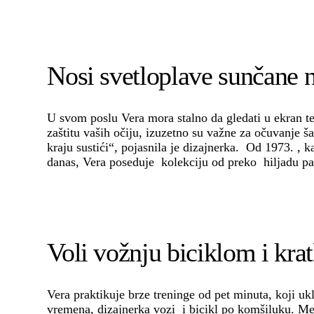
Nosi svetloplave sunčane na
U svom poslu Vera mora stalno da gledati u ekran tel
zaštitu vaših očiju, izuzetno su važne za očuvanje ša
kraju sustići“, pojasnila je dizajnerka. Od 1973. ,
danas, Vera poseduje kolekciju od preko hiljadu pa
Voli vožnju biciklom i kra
Vera praktikuje brze treninge od pet minuta, koji u
vremena, dizajnerka vozi i bicikl po komšiluku. Me