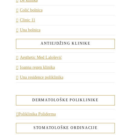
De klinika
Colić bolnica
Clinic 11
Una bolnica
ANTIEJDŽING KLINIKE
Aesthetic Med Lalošević
Ioanna regen klinika
Una residence poliklinika
DERMATOLOŠKE POLIKLINIKE
Poliklinika Poliderma
STOMATOLOŠKE ORDINACIJE