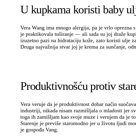
U kupkama koristi baby ul
Vera Wang ima mnogo alergija, pa je vrlo oprezna s 
je praktikovala tuširanje — ali sada su joj draže ku
izuzetno pazi na hidrataciju kože, zato koristi ulje 
Druga najvažnija stvar joj je krema za sunčanje, od
Produktivnošću protiv star
Vera veruje da je produktivnost dobar način suočav
industriji, nikada nisam razmišljala o mladosti jer
toga ih zamišljam kao svoje muze i verujem da je t
Starenje je previše staromodno jer u životu ljudi mora
je gospođa Vang.