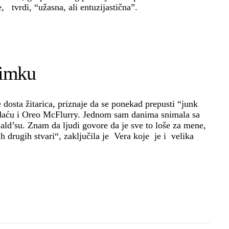
e, tvrdi, “užasna, ali entuzijastična”.
nimku
 dosta žitarica, priznaje da se ponekad prepusti “junk
daću i Oreo McFlurry. Jednom sam danima snimala sa
d’su. Znam da ljudi govore da je sve to loše za mene,
h drugih stvari“, zaključila je Vera koje je i velika