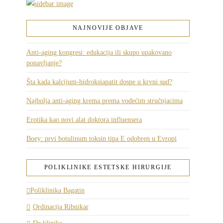
NAJNOVIJE OBJAVE
Anti-aging kongresi: edukacija ili skupo upakovano
ponavljanje?
Šta kada kalcijum-hidroksiapatit dospe u krvni sud?
Najbolja anti-aging krema prema vodećim stručnjacima
Erotika kao novi alat doktora influensera
Boey: prvi botulinum toksin tipa E odobren u Evropi
POLIKLINIKE ESTETSKE HIRURGIJE
Poliklinika Bagatin
Ordinacija Ribnikar