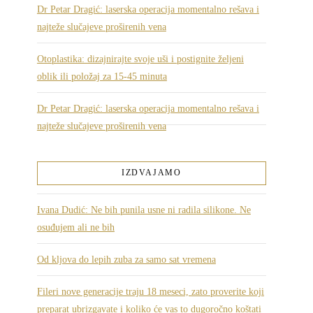
Dr Petar Dragić: laserska operacija momentalno rešava i
najteže slučajeve proširenih vena
Otoplastika: dizajnirajte svoje uši i postignite željeni
oblik ili položaj za 15-45 minuta
Dr Petar Dragić: laserska operacija momentalno rešava i
najteže slučajeve proširenih vena
IZDVAJAMO
Ivana Dudić: Ne bih punila usne ni radila silikone. Ne
osuđujem ali ne bih
Od kljova do lepih zuba za samo sat vremena
Fileri nove generacije traju 18 meseci, zato proverite koji
preparat ubrizgavate i koliko će vas to dugoročno koštati