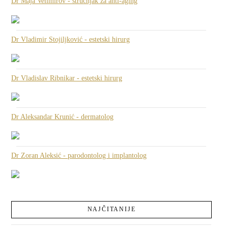
Dr Maja Velimirov - stručnjak za anti-aging
Dr Vladimir Stojiljković - estetski hirurg
Dr Vladislav Ribnikar - estetski hirurg
Dr Aleksandar Krunić - dermatolog
Dr Zoran Aleksić - parodontolog i implantolog
NAJČITANIJE