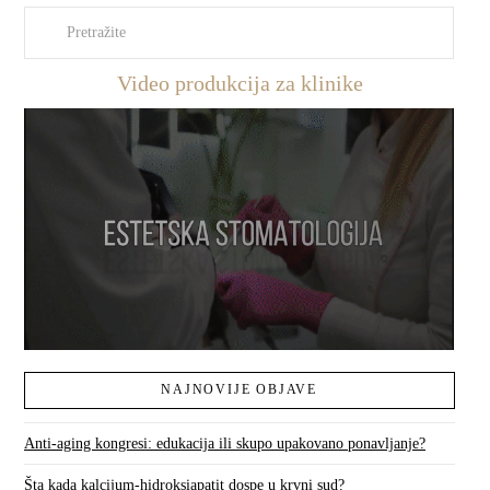
Pretraži
Video produkcija za klinike
NAJNOVIJE OBJAVE
Anti-aging kongresi: edukacija ili skupo upakovano ponavljanje?
Šta kada kalcijum-hidroksiapatit dospe u krvni sud?