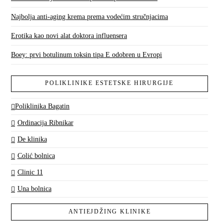
Najbolja anti-aging krema prema vodećim stručnjacima
Erotika kao novi alat doktora influensera
Boey: prvi botulinum toksin tipa E odobren u Evropi
POLIKLINIKE ESTETSKE HIRURGIJE
Poliklinika Bagatin
Ordinacija Ribnikar
De klinika
Colić bolnica
Clinic 11
Una bolnica
ANTIEJDŽING KLINIKE