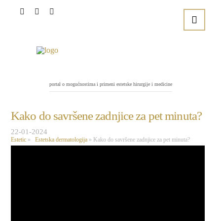
portal o mogućnostima i primeni estetske hirurgije i medicine
Kako do savršene zadnjice za pet minuta?
22-01-2024
Estetic
»
Estetska dermatologija
»
Kako do savršene zadnjice za pet minuta?