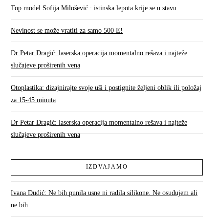
Top model Sofija Milošević : istinska lepota krije se u stavu
Nevinost se može vratiti za samo 500 E!
Dr Petar Dragić: laserska operacija momentalno rešava i najteže
slučajeve proširenih vena
Otoplastika: dizajnirajte svoje uši i postignite željeni oblik ili položaj
za 15-45 minuta
Dr Petar Dragić: laserska operacija momentalno rešava i najteže
slučajeve proširenih vena
IZDVAJAMO
Ivana Dudić: Ne bih punila usne ni radila silikone. Ne osuđujem ali
ne bih