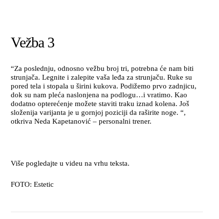
Vežba 3
“Za poslednju, odnosno vežbu broj tri, potrebna će nam biti
strunjača. Legnite i zalepite vaša leđa za strunjaču. Ruke su
pored tela i stopala u širini kukova. Podižemo prvo zadnjicu,
dok su nam pleća naslonjena na podlogu…i vratimo. Kao
dodatno opterećenje možete staviti traku iznad kolena. Još
složenija varijanta je u gornjoj poziciji da raširite noge. “,
otkriva Neda Kapetanović – personalni trener.
Više pogledajte u videu na vrhu teksta.
FOTO: Estetic