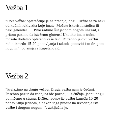
Vežba 1
“Prva vežba: opterećenje je na prednjoj nozi . Držite se za neki
od kućnih reklvizita koje imate. Možete iskoristiti stolicu ili
neki gelender… ..Prvo radimo šut jednom nogom unazad, i
pritom pazimo da istežemo gluteus! Ukoliko imate traku,
možete dodatno opteretiti vaše telo. Potrebno je ovu vežbu
raditi između 15-20 ponavljanja i takođe ponoviti isto drugom
nogom.“, pojašnjava Kapetanović.
Vežba 2
“Prelazimo na drugu vežbu. Druga vežba nam je čučanj.
Posebno pazite da zadnjica ide pozadi, i iz čučnja, jednu nogu
pomičemo u stranu. Dišite…ponovite vežbu između 15-20
ponavljanja jednom, a nakon toga pređite na izvođenje iste
vežbe i drugom nogom. “, zaključila je.