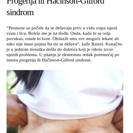
Progerija ili Hačinson-Gilford
sindrom
“Promene su počele da se dešavaju prvo u vidu osipa ispod
vrata i lica. Bolelo me je na dodir. Onda, kada bi se osip
povukao, ostale bi bore. Obilazili smo sve moguće lekare ali
niko nije imao pojma šta mi se dešava“, kaže Raizel. Konačno
je u jednom trenutku došla do doktora koji je otkrio izvor
njenih problema. U pitanju je ekstremno redak poremećaj po
imenu progerija ili Hačinson-Gilford sindrom.