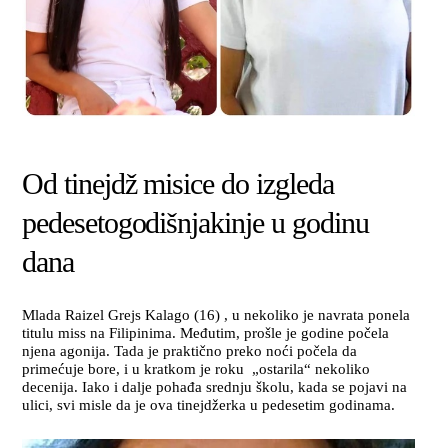
Od tinejdž misice do izgleda
pedesetogodišnjakinje u godinu
dana
Mlada Raizel Grejs Kalago (16) , u nekoliko je navrata ponela
titulu miss na Filipinima. Međutim, prošle je godine počela
njena agonija. Tada je praktično preko noći počela da
primećuje bore, i u kratkom je roku „ostarila“ nekoliko
decenija. Iako i dalje pohađa srednju školu, kada se pojavi na
ulici, svi misle da je ova tinejdžerka u pedesetim godinama.