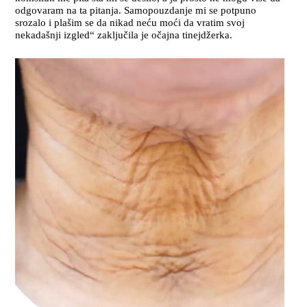
odgovaram na ta pitanja. Samopouzdanje mi se potpuno
srozalo i plašim se da nikad neću moći da vratim svoj
nekadašnji izgled“ zaključila je očajna tinejdžerka.