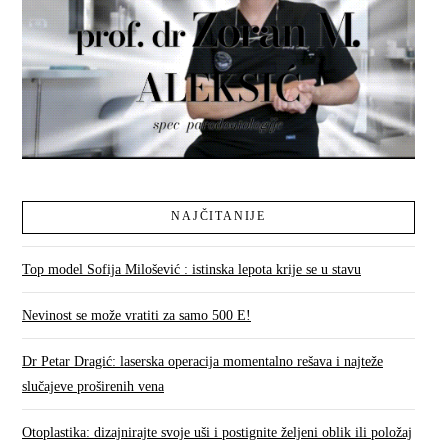
NAJČITANIJE
Top model Sofija Milošević : istinska lepota krije se u stavu
Nevinost se može vratiti za samo 500 E!
Dr Petar Dragić: laserska operacija momentalno rešava i najteže
slučajeve proširenih vena
Otoplastika: dizajnirajte svoje uši i postignite željeni oblik ili položaj