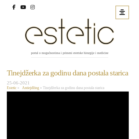
portal o mogućnostima i primeni estetske hirurgije i medicine
Tinejdžerka za godinu dana postala starica
25-06-2021
Estetic
»
Antiejdžing
»
Tinejdžerka za godinu dana postala starica