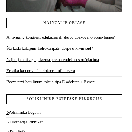
NAJNOVIJE OBJAVE
Anti-aging kongresi: edukacija ili skupo upakovano ponavljanje?
Šta kada kalcijum-hidroksiapatit dospe u krvni sud?
Najbolja anti-aging krema prema vodećim stručnjacima
Erotika kao novi alat doktora influensera
Boey: prvi botulinum toksin tipa E odobren u Evropi
POLIKLINIKE ESTETSKE HIRURGIJE
Poliklinika Bagatin
Ordinacija Ribnikar
De klinika