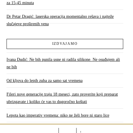
za 15-45 minuta
Dr Petar Dragić: laserska operacija momentalno rešava i najteže
slučajeve proširenih vena
IZDVAJAMO
Ivana Dudić: Ne bih punila usne ni radila silikone. Ne osuđujem ali
ne bih
Od kljova do lepih zuba za samo sat vremena
Fileri nove generacije traju 18 meseci, zato proverite koji preparat
ubrizgavate i koliko će vas to dugoročno koštati
Lepota kao imperativ vremena: niko ne želi bore ni staro lice