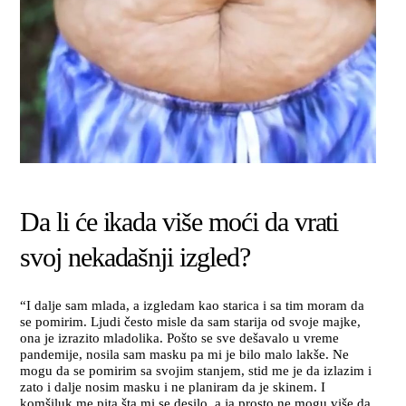
Da li će ikada više moći da vrati
svoj nekadašnji izgled?
“I dalje sam mlada, a izgledam kao starica i sa tim moram da
se pomirim. Ljudi često misle da sam starija od svoje majke,
ona je izrazito mladolika. Pošto se sve dešavalo u vreme
pandemije, nosila sam masku pa mi je bilo malo lakše. Ne
mogu da se pomirim sa svojim stanjem, stid me je da izlazim i
zato i dalje nosim masku i ne planiram da je skinem. I
komšiluk me pita šta mi se desilo, a ja prosto ne mogu više da