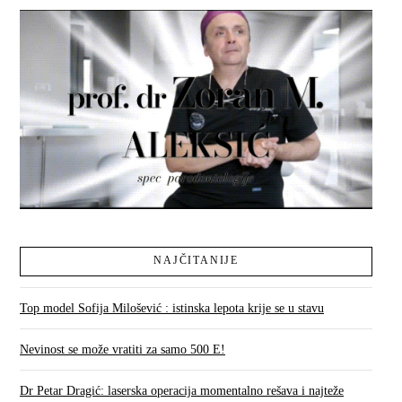
NAJČITANIJE
Top model Sofija Milošević : istinska lepota krije se u stavu
Nevinost se može vratiti za samo 500 E!
Dr Petar Dragić: laserska operacija momentalno rešava i najteže