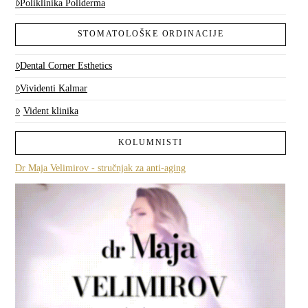
Poliklinika Poliderma
STOMATOLOŠKE ORDINACIJE
Dental Corner Esthetics
Vividenti Kalmar
Vident klinika
KOLUMNISTI
Dr Maja Velimirov - stručnjak za anti-aging