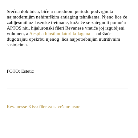
Srećna dobitnica, biće u narednom periodu podvrgnuta
najmodernijim nehirurškim antiaging tehnikama. Njeno lice će
zabljesnuti uz laserske tretmane, koža će se zategnuti pomoću
APTOS niti, hijaluronski fileri Revanese vratiće joj izgubljeni
volumen, a
Aesplla biostimulatori kolagena
– održaće
dugotrajnu opskrbu njenog lica najpotrebnijim nutritivnim
sastojcima.
FOTO: Estetic
Revanesse Kiss: filer za savršene usne