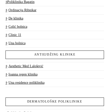
Poliklinika Bagatin
Ordinacija Ribnikar
De klinika
Colić bolnica
Clinic 11
Una bolnica
ANTIEJDŽING KLINIKE
Aesthetic Med Lalošević
Ioanna regen klinika
Una residence poliklinika
DERMATOLOŠKE POLIKLINIKE