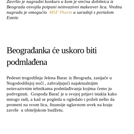
Završio je nagradni konkurs u kom je srećna dobitnica iz
Beograda osvojila potpuni neinvazivni makeover lica. Vrednu
nagradu je
omogućio
MSF Pharm
u saradnji s portalom
Estetic
Beograđanka će uskoro biti
podmlađena
Pedeset trogodišnja Jelena Barac iz Beograda, zasijaće u
Nogododišnjoj noći , zahvaljujući najaktualnijim
neinvazivnim tehnikama podmlađivanja kojima ćemo ju
podvrgnuti. Gospođa Barać je u svojoj prijavi istakla kako
mnogo radi, a kad se pogleda u ogledalo i poželi nešto da
promeni na svom licu, finansije uglavnom uvek na kraju
završe u obiteljskom budžetu.