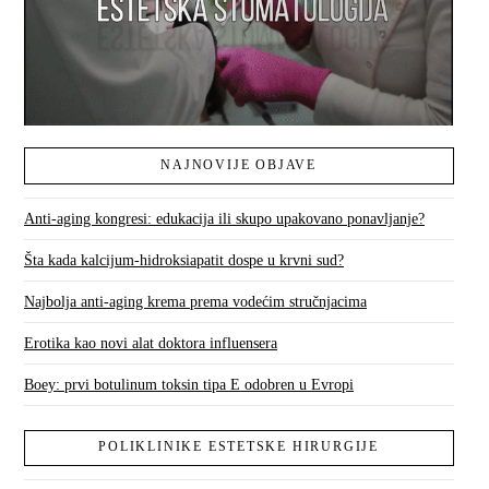
NAJNOVIJE OBJAVE
Anti-aging kongresi: edukacija ili skupo upakovano ponavljanje?
Šta kada kalcijum-hidroksiapatit dospe u krvni sud?
Najbolja anti-aging krema prema vodećim stručnjacima
Erotika kao novi alat doktora influensera
Boey: prvi botulinum toksin tipa E odobren u Evropi
POLIKLINIKE ESTETSKE HIRURGIJE