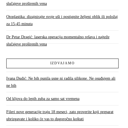
slučajeve proširenih vena
Otoplastika: dizajnirajte svoje uši i postignite željeni oblik ili položaj
za 15-45 minuta
Dr Petar Dragić: laserska operacija momentalno rešava i najteže
slučajeve proširenih vena
IZDVAJAMO
Ivana Dudić: Ne bih punila usne ni radila silikone. Ne osuđujem ali
ne bih
Od kljova do lepih zuba za samo sat vremena
Fileri nove generacije traju 18 meseci, zato proverite koji preparat
ubrizgavate i koliko će vas to dugoročno koštati