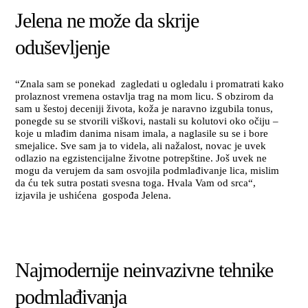
Jelena ne može da skrije
oduševljenje
“Znala sam se ponekad zagledati u ogledalu i promatrati kako
prolaznost vremena ostavlja trag na mom licu. S obzirom da
sam u šestoj deceniji života, koža je naravno izgubila tonus,
ponegde su se stvorili viškovi, nastali su kolutovi oko očiju –
koje u mlađim danima nisam imala, a naglasile su se i bore
smejalice. Sve sam ja to videla, ali nažalost, novac je uvek
odlazio na egzistencijalne životne potrepštine. Još uvek ne
mogu da verujem da sam osvojila podmlađivanje lica, mislim
da ću tek sutra postati svesna toga. Hvala Vam od srca“,
izjavila je ushićena gospođa Jelena.
Najmodernije neinvazivne tehnike
podmlađivanja