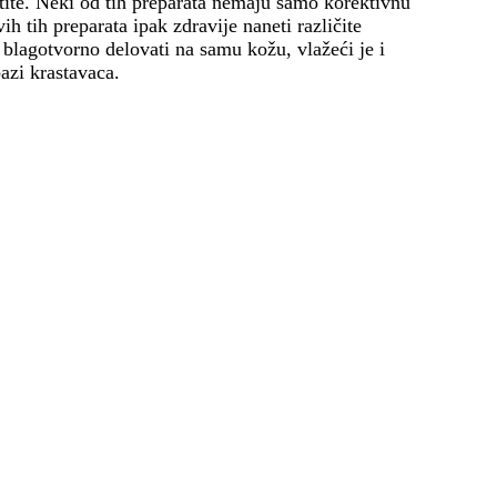
stite. Neki od tih preparata nemaju samo korektivnu
h tih preparata ipak zdravije naneti različite
blagotvorno delovati na samu kožu, vlažeći je i
azi krastavaca.