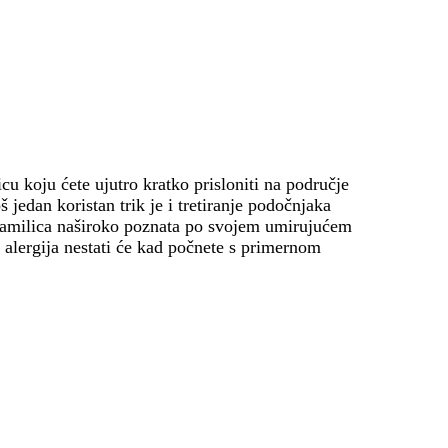
u koju ćete ujutro kratko prisloniti na područje
jedan koristan trik je i tretiranje podočnjaka
e kamilica naširoko poznata po svojem umirujućem
h alergija nestati će kad počnete s primernom