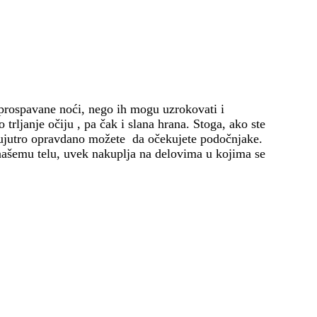
eprospavane noći, nego ih mogu uzrokovati i
trljanje očiju , pa čak i slana hrana. Stoga, ako ste
, ujutro opravdano možete da očekujete podočnjake.
našemu telu, uvek nakuplja na delovima u kojima se