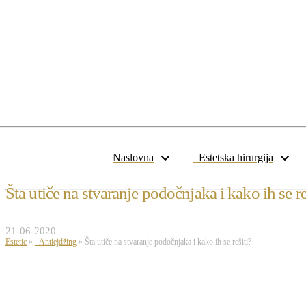
Naslovna
Estetska hirurgija
Šta utiče na stvaranje podočnjaka i kako ih se re
21-06-2020
Estetic
»
Antiejdžing
»
Šta utiče na stvaranje podočnjaka i kako ih se rešiti?