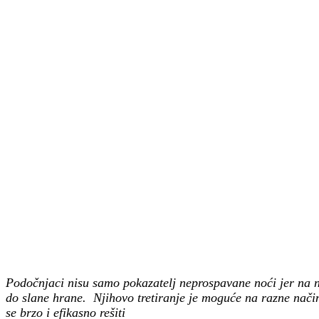
Podočnjaci nisu samo pokazatelj neprospavane noći jer na nj
do slane hrane. Njihovo tretiranje je moguće na razne način
se brzo i efikasno rešiti