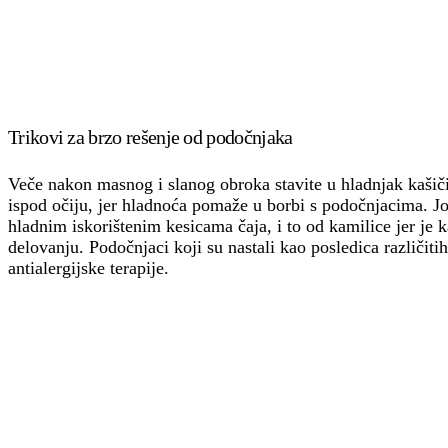
Trikovi za brzo rešenje od podočnjaka
Veče nakon masnog i slanog obroka stavite u hladnjak kašičic
ispod očiju, jer hladnoća pomaže u borbi s podočnjacima. Još 
hladnim iskorištenim kesicama čaja, i to od kamilice jer j
delovanju. Podočnjaci koji su nastali kao posledica različiti
antialergijske terapije.