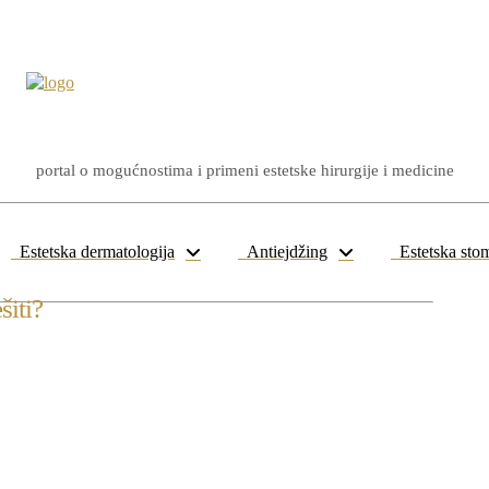
portal o mogućnostima i primeni estetske hirurgije i medicine
Estetska dermatologija
Antiejdžing
Estetska stom
šiti?