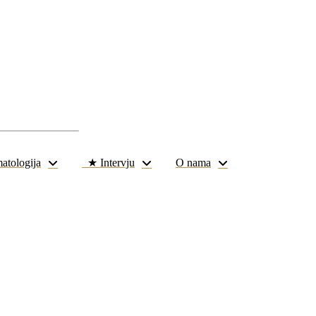
atologija
★ Intervju
O nama