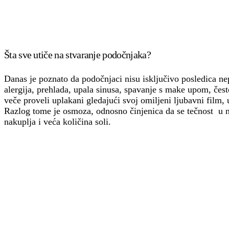
Šta sve utiče na stvaranje podočnjaka?
Danas je poznato da podočnjaci nisu isključivo posledica n
alergija, prehlada, upala sinusa, spavanje s make upom, često 
veče proveli uplakani gledajući svoj omiljeni ljubavni film
Razlog tome je osmoza, odnosno činjenica da se tečnost u 
nakuplja i veća količina soli.