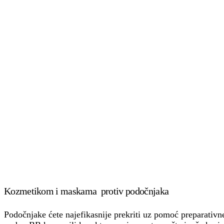
Kozmetikom i maskama protiv podočnjaka
Podočnjake ćete najefikasnije prekriti uz pomoć preparativn