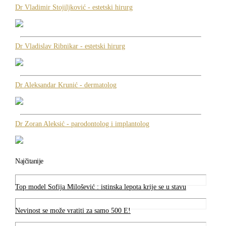
Dr Vladimir Stojiljković - estetski hirurg
Dr Vladislav Ribnikar - estetski hirurg
Dr Aleksandar Krunić - dermatolog
Dr Zoran Aleksić - parodontolog i implantolog
Najčitanije
Top model Sofija Milošević : istinska lepota krije se u stavu
Nevinost se može vratiti za samo 500 E!