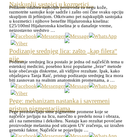
Najskuplji sastojci u kozmetici...
Prilikom odabira najboljih proizvoda za negu kože,
razmotrite sastojke koje sadrže i zašto oni čine svaku opciju
skupljom ili jeftinijom. Otkrivamo pet najskupljih sastojaka
u kozmetici i njihove benefite Hijaluronska kiselina:
£25/100ml Hijaluronska kiselina je u današnje vreme,
neizostavno sredstvo …
Podizanje srednjeg lica: zašto „kap filera“
nije...
Podizanje srednjeg lica postalo je jedna od najčešćih tema u
estetskoj medicini, posebno kroz popularne „brze“ metode
koje obećavaju diskretne, ali vidljive rezultate. Ipak, kako
objašnjava Tanja Raić, pristup podizanju srednjeg lica mora
biti zasnovan na realnim anatomskim promenama, a …
Pege: mehanizam nastanka i savremeni
pristup pigmentacijama...
Pege predstavljaju sitne pigmentne promene koje se
najčešće javljaju na licu, naročito u predelu nosa i obraza,
ali i na ramenima i dekolteu. Nastaju kao rezultat povećane
proizvodnje melanina pod uticajem UV zračenja, uz izražen
genetski faktor. Najčešće se pojavljuju …