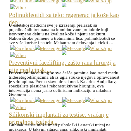
Polinukleotidi za telo: regeneracija kože kao
deo...
U estetskoj medicini sve je izraženiji prelazak sa
pojedinačnih tretmana na kombinovane protokole koji
istovremeno deluju na kvalitet kože i njenu strukturu.
Nakon široke primene u tretmanima lica, polinukleotidi se
sve više koriste i na telu Mehanizam delovanja i efekti …
Preventivni facelifting: zašto rana hirurgija
nije medicinski...
Preventivni facelifting se sve češće pominje kao trend među
tridesetogodišnjacima ali iz ugla struke njegova opravdanost
je vrlo upitna. Prema stavu dr sci med. Katarine Andjelkov,
specijaliste plastične i rekonstruktivne hirurgije, ova
intervencija nema jasno definisanu indikaciju u mlađem
životnom …
Silikonski implantati za testise: vraćanje
prirodnog izgleda...
Gubitak testisa može imati psihološki i estetski uticaj na
muškarca. U takvim situacijama, silikonski implantati