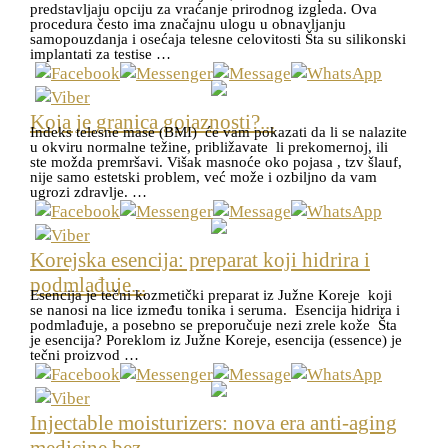
predstavljaju opciju za vraćanje prirodnog izgleda. Ova
procedura često ima značajnu ulogu u obnavljanju
samopouzdanja i osećaja telesne celovitosti Šta su silikonski
implantati za testise …
Koja je granica gojaznosti?...
Indeks telesne mase (BMI) će vam pokazati da li se nalazite
u okviru normalne težine, približavate li prekomernoj, ili
ste možda premršavi. Višak masnoće oko pojasa , tzv šlauf,
nije samo estetski problem, već može i ozbiljno da vam
ugrozi zdravlje. …
Korejska esencija: preparat koji hidrira i
podmlađuje...
Esencija je tečni kozmetički preparat iz Južne Koreje koji
se nanosi na lice između tonika i seruma. Esencija hidrira i
podmlađuje, a posebno se preporučuje nezi zrele kože Šta
je esencija? Poreklom iz Južne Koreje, esencija (essence) je
tečni proizvod …
Injectable moisturizers: nova era anti-aging