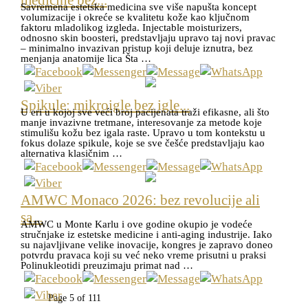
medicine bez...
Savremena estetska medicina sve više napušta koncept
volumizacije i okreće se kvalitetu kože kao ključnom
faktoru mladolikog izgleda. Injectable moisturizers,
odnosno skin boosteri, predstavljaju upravo taj novi pravac
– minimalno invazivan pristup koji deluje iznutra, bez
menjanja anatomije lica Šta …
Spikule: mikroigle bez igle...
U eri u kojoj sve veći broj pacijenata traži efikasne, ali što
manje invazivne tretmane, interesovanje za metode koje
stimulišu kožu bez igala raste. Upravo u tom kontekstu u
fokus dolaze spikule, koje se sve češće predstavljaju kao
alternativa klasičnim …
AMWC Monaco 2026: bez revolucije ali
sa...
AMWC u Monte Karlu i ove godine okupio je vodeće
stručnjake iz estetske medicine i anti-aging industrije. Iako
su najavljivane velike inovacije, kongres je zapravo doneo
potvrdu pravaca koji su već neko vreme prisutni u praksi
Polinukleotidi preuzimaju primat nad …
Page 5 of 111