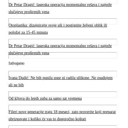
Dr Petar Dragić: laserska operacija momentalno rešava i najteže
slučajeve proširenih vena
Otoplastika: dizajnirajte svoje uši i postignite željeni oblik ili
položaj za 15-45 minuta
Dr Petar Dragić: laserska operacija momentalno rešava i najteže
slučajeve proširenih vena
Izdvajamo
Ivana Dudić: Ne bih punila usne ni radila silikone. Ne osuđujem
ali ne bih
Od kljova do lepih zuba za samo sat vremena
Fileri nove generacije traju 18 meseci, zato proverite koji preparat
ubrizgavate i koliko će vas to dugoročno koštati