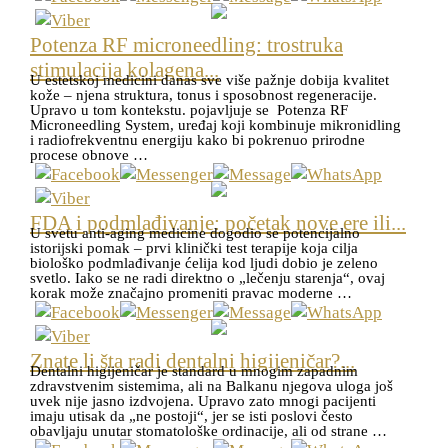
Potenza RF microneedling: trostruka
stimulacija kolagena...
U estetskoj medicini danas sve više pažnje dobija kvalitet
kože – njena struktura, tonus i sposobnost regeneracije.
Upravo u tom kontekstu. pojavljuje se Potenza RF
Microneedling System, uređaj koji kombinuje mikronidling
i radiofrekventnu energiju kako bi pokrenuo prirodne
procese obnove …
FDA i podmlađivanje: početak nove ere ili...
U svetu anti-aging medicine dogodio se potencijalno
istorijski pomak – prvi klinički test terapije koja cilja
biološko podmlađivanje ćelija kod ljudi dobio je zeleno
svetlo. Iako se ne radi direktno o „lečenju starenja“, ovaj
korak može značajno promeniti pravac moderne …
Znate li šta radi dentalni higijeničar?...
Dentalni higijeničar je standard u mnogim zapadnim
zdravstvenim sistemima, ali na Balkanu njegova uloga još
uvek nije jasno izdvojena. Upravo zato mnogi pacijenti
imaju utisak da „ne postoji“, jer se isti poslovi često
obavljaju unutar stomatološke ordinacije, ali od strane …