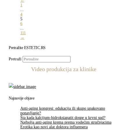
←
1
...
4
5
6
...
111
→
Pretražite ESTETIC.RS
Pretraži
Video produkcija za klinike
Najnovije objave
Anti-aging kongresi: edukacija ili skupo upakovano
ponavljanje?
Šta kada kalcijum-hidroksiapatit dospe u krvni sud?
Najbolja anti-aging krema prema vodećim stručnjacima
Erotika kao novi alat doktora influensera