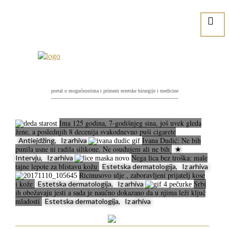
portal o mogućnostima i primeni estetske hirurgije i medicine
Ima 125 godina, 7-godišnjeg sina, još uvek gleda
žene, a poslednjih 8 decenija svakodnevno puši cigarete
Ivana Dudić: Ne bih
Antiejdžing, Iz arhiva
punila usne ni radila silikone. Ne osuđujem ali ne bih
★
Nega lica bez troška: male
Intervju, Iz arhiva
tajne lepote za blistavu kožu
Estetska dermatologija, Iz arhiva
Ricinusovo ulje , zaboravljeni prijatelj kose
i kože
Srbi
Estetska dermatologija, Iz arhiva
ih obožavaju jesti a sada je naučno dokazano da u njima leži ključ
mladosti
Estetska dermatologija, Iz arhiva