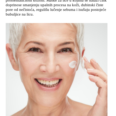
problematičnom kožom. Maske za lice u kojima se nalazi cink
doprinose smanjenju upalnih procesa na koži, dubinski čiste
pore od nečistoća, regulišu lučenje sebuma i isušuju postojeće
bubuljice na licu.