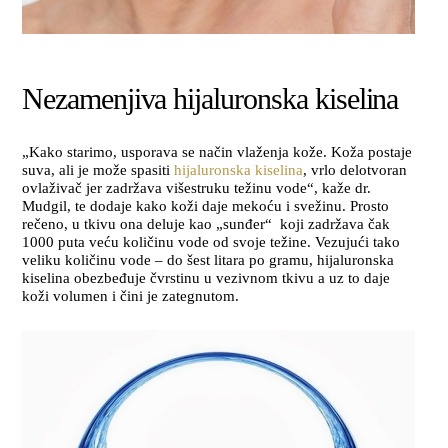
Nezamenjiva hijaluronska kiselina
„Kako starimo, usporava se način vlaženja kože. Koža postaje
suva, ali je može spasiti
hijaluronska kiselina
, vrlo delotvoran
ovlaživač jer zadržava višestruku težinu vode“, kaže dr.
Mudgil, te dodaje kako koži daje mekoću i svežinu. Prosto
rečeno, u tkivu ona deluje kao „sunđer“ koji zadržava čak
1000 puta veću količinu vode od svoje težine. Vezujući tako
veliku količinu vode – do šest litara po gramu, hijaluronska
kiselina obezbeđuje čvrstinu u vezivnom tkivu a uz to daje
koži volumen i čini je zategnutom.