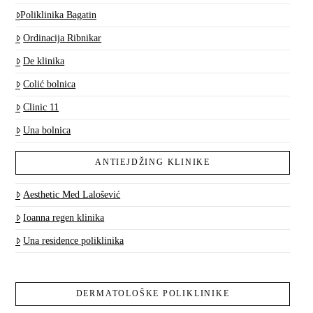
Poliklinika Bagatin
Ordinacija Ribnikar
De klinika
Colić bolnica
Clinic 11
Una bolnica
ANTIEJDŽING KLINIKE
Aesthetic Med Lalošević
Ioanna regen klinika
Una residence poliklinika
DERMATOLOŠKE POLIKLINIKE