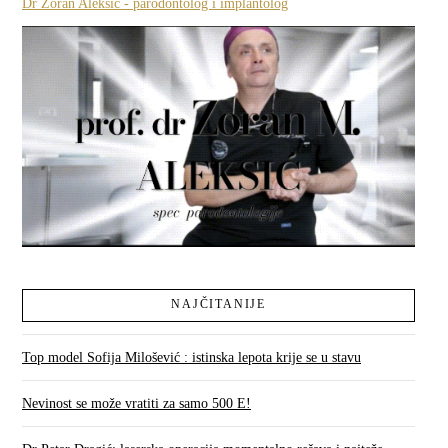
Dr Zoran Aleksić - parodontolog i implantolog
NAJČITANIJE
Top model Sofija Milošević : istinska lepota krije se u stavu
Nevinost se može vratiti za samo 500 E!