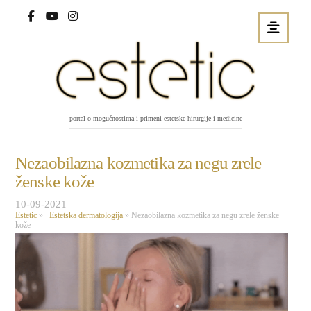
portal o mogućnostima i primeni estetske hirurgije i medicine
Nezaobilazna kozmetika za negu zrele
ženske kože
10-09-2021
Estetic
»
Estetska dermatologija
»
Nezaobilazna kozmetika za negu zrele ženske
kože