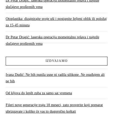
Dr Petar Dragić: laserska operacija momentalno rešava i najteže
slučajeve proširenih vena
Otoplastika: dizajnirajte svoje uši i postignite željeni oblik ili položaj
za 15-45 minuta
Dr Petar Dragić: laserska operacija momentalno rešava i najteže
slučajeve proširenih vena
IZDVAJAMO
Ivana Dudić: Ne bih punila usne ni radila silikone. Ne osuđujem ali
ne bih
Od kljova do lepih zuba za samo sat vremena
Fileri nove generacije traju 18 meseci, zato proverite koji preparat
ubrizgavate i koliko će vas to dugoročno koštati