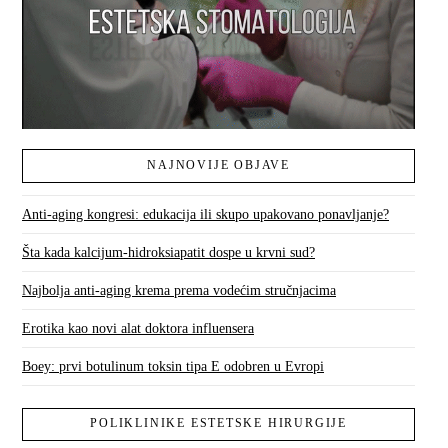
NAJNOVIJE OBJAVE
Anti-aging kongresi: edukacija ili skupo upakovano ponavljanje?
Šta kada kalcijum-hidroksiapatit dospe u krvni sud?
Najbolja anti-aging krema prema vodećim stručnjacima
Erotika kao novi alat doktora influensera
Boey: prvi botulinum toksin tipa E odobren u Evropi
POLIKLINIKE ESTETSKE HIRURGIJE