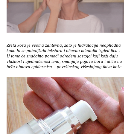
Zrela koža je veoma zahtevna, zato je hidratacija neophodna
kako bi se poboljšala tekstura i očuvao mladolik izgled lica .
U tome će značajno pomoći određeni sastojci koji koži daju
vlažnost i ujednačenost tena, smanjuju pojavu bora i utiču na
bržu obnovu epidermisa – površinskog višeslojnog tkiva kože