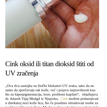
Cink oksid ili titan dioksid štiti od
UV zračenja
„Ova dva sastojka su fizički blokatori UV zraka, tako da ne
samo da sprečavaju rak kože, već i pojavu nepravilnosti kao
što su hiperpigmentacija, bore, prošireni kapilari“, objašnjava
dr. Adarsh ​​Vijaj Mudgil iz Njujorka.
Cink
možete primenjivati
u direktnoj nezi kože lica, što će posebno obradovati osobe za