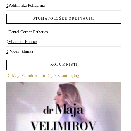
Poliklinika Poliderma
STOMATOLOŠKE ORDINACIJE
Dental Corner Esthetics
Vividenti Kalmar
Vident klinika
KOLUMNISTI
Dr Maja Velimirov - stručnjak za anti-aging