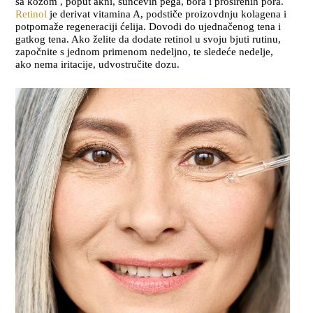
sa kožom , poput akni, sunčevih pega, bora i proširenih pora.
Retinol
je derivat vitamina A, podstiče proizovdnju kolagena i
potpomaže regeneraciji ćelija. Dovodi do ujednačenog tena i
gatkog tena. Ako želite da dodate retinol u svoju bjuti rutinu,
započnite s jednom primenom nedeljno, te sledeće nedelje,
ako nema iritacije, udvostručite dozu.