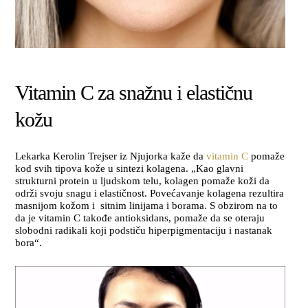
Vitamin C za snažnu i elastičnu
kožu
Lekarka Kerolin Trejser iz Njujorka kaže da
vitamin C
pomaže
kod svih tipova kože u sintezi kolagena. „Kao glavni
strukturni protein u ljudskom telu, kolagen pomaže koži da
održi svoju snagu i elastičnost. Povećavanje kolagena rezultira
masnijom kožom i sitnim linijama i borama. S obzirom na to
da je vitamin C takođe antioksidans, pomaže da se oteraju
slobodni radikali koji podstiču hiperpigmentaciju i nastanak
bora“.