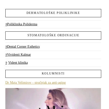
DERMATOLOŠKE POLIKLINIKE
Poliklinika Poliderma
STOMATOLOŠKE ORDINACIJE
Dental Corner Esthetics
Vividenti Kalmar
Vident klinika
KOLUMNISTI
Dr Maja Velimirov - stručnjak za anti-aging