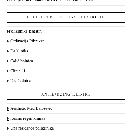
POLIKLINIKE ESTETSKE HIRURGIJE
Poliklinika Bagatin
Ordinacija Ribnikar
De klinika
Colić bolnica
Clinic 11
Una bolnica
ANTIEJDŽING KLINIKE
Aesthetic Med Lalošević
Ioanna regen klinika
Una residence poliklinika