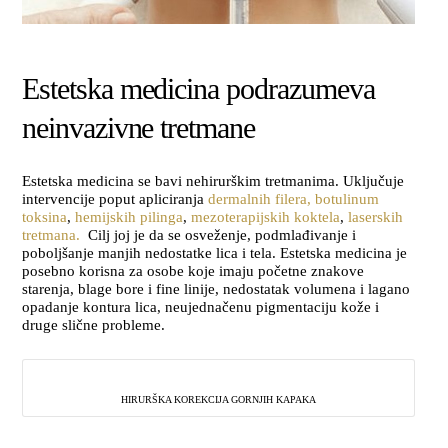
Estetska medicina podrazumeva
neinvazivne tretmane
Estetska medicina se bavi nehirurškim tretmanima. Uključuje
intervencije poput apliciranja
dermalnih filera,
botulinum
toksina
,
hemijskih pilinga
,
mezoterapijskih koktela
,
laserskih
tretmana.
Cilj joj je da se osveženje, podmlađivanje i
poboljšanje manjih nedostatke lica i tela. Estetska medicina je
posebno korisna za osobe koje imaju početne znakove
starenja, blage bore i fine linije, nedostatak volumena i lagano
opadanje kontura lica, neujednačenu pigmentaciju kože i
druge slične probleme.
HIRURŠKA KOREKCIJA GORNJIH KAPAKA