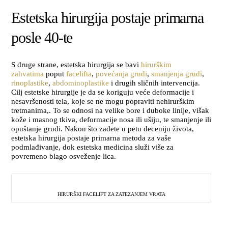
Estetska hirurgija postaje primarna
posle 40-te
S druge strane, estetska hirurgija se bavi
hirurškim
zahvatima
poput
facelifta
,
povećanja grudi
,
smanjenja grudi
,
rinoplastike
,
abdominoplastike
i drugih sličnih intervencija.
Cilj estetske hirurgije je da se koriguju veće deformacije i
nesavršenosti tela, koje se ne mogu popraviti nehirurškim
tretmanima,. To se odnosi na velike bore i duboke linije, višak
kože i masnog tkiva, deformacije nosa ili ušiju, te smanjenje ili
opuštanje grudi. Nakon što zađete u petu deceniju života,
estetska hirurgija postaje primarna metoda za vaše
podmlađivanje, dok estetska medicina služi više za
povremeno blago osveženje lica.
HIRURŠKI FACELIFT ZA ZATEZANJEM VRATA