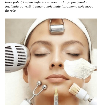
bave poboljšanjem izgleda i samopouzdanja pacijenata.
Razlikuju po vrsti tretmana koje nude i problema koje mogu
da reše