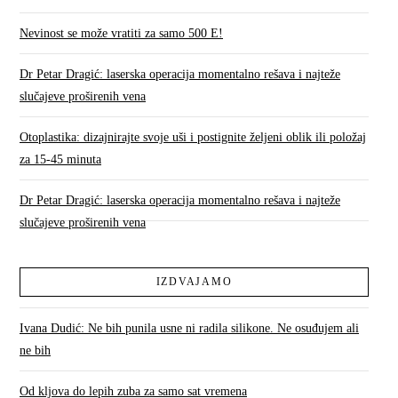
Nevinost se može vratiti za samo 500 E!
Dr Petar Dragić: laserska operacija momentalno rešava i najteže
slučajeve proširenih vena
Otoplastika: dizajnirajte svoje uši i postignite željeni oblik ili položaj
za 15-45 minuta
Dr Petar Dragić: laserska operacija momentalno rešava i najteže
slučajeve proširenih vena
IZDVAJAMO
Ivana Dudić: Ne bih punila usne ni radila silikone. Ne osuđujem ali
ne bih
Od kljova do lepih zuba za samo sat vremena