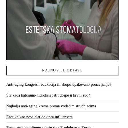
NAJNOVIJE OBJAVE
Anti-aging kongresi: edukacija ili skupo upakovano ponavljanje?
Šta kada kalcijum-hidroksiapatit dospe u krvni sud?
Najbolja anti-aging krema prema vodećim stručnjacima
Erotika kao novi alat doktora influensera
Boey: prvi botulinum toksin tipa E odobren u Evropi