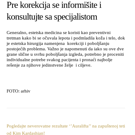
Pre korekcija se informišite i
konsultujte sa specijalistom
Generalno, estetska medicina se koristi kao preventivni
tretman kako bi se očuvala lepota i podmladila koža i telo, dok
je estetska hirurgija namenjena korekciji i poboljšanju
postojećih problema. Važno je napomenuti da iako su ove dve
grane slične u svrhu poboljšanja izgleda, potrebno je proceniti
individualne potrebe svakog pacijenta i pronaći najbolje
rešenje za njihove jedinstvene želje i ciljeve.
FOTO: arhiv
Pogledajte neverovatne rezultate ‘’Auralifta’’ na zapuštenoj teti
od Kim Kardashian!