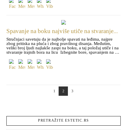
Spavanje na boku najviše utiče na stvaranje...
Stručnjaci savetuju da je najbolje spavati na leđima, najpre
zbog pritiska na pluća i zbog pravilnog disanja. Međutim,
veliki broj ljudi najlakše zaspi na boku, a taj položaj utiče i na
stvaranje trajnih bora na licu Izbegnite bore, spavanjem na …
1
2
3
PRETRAŽITE ESTETIC.RS