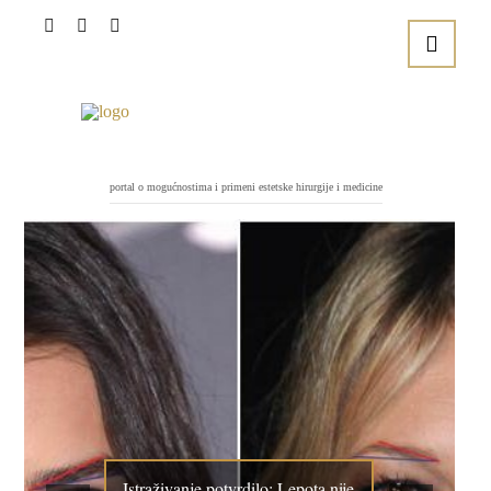
portal o mogućnostima i primeni estetske hirurgije i medicine
Istraživanje potvrdilo: Lepota nije