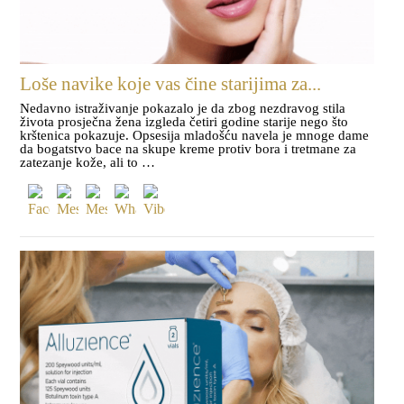
Loše navike koje vas čine starijima za...
Nedavno istraživanje pokazalo je da zbog nezdravog stila
života prosječna žena izgleda četiri godine starije nego što
krštenica pokazuje. Opsesija mladošću navela je mnoge dame
da bogatstvo bace na skupe kreme protiv bora i tretmane za
zatezanje kože, ali to …