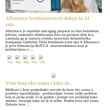
Alluzience botulinum toxin deluje za 24
sata...
Alluzience je napredni anti-aging preparat na bazi botulinum
toksina, namenjen ublažavanju bora na gornjem delu lica.
Lansirala ga je najveća svetska nezavisna dermatološka
kompanija Galderma Tečni botulinum toxin tipa A Alluzience
je prva formulacija BoNT-A neuromodulatora koja je
predstavljena u …
Vrste bora oko usana i kako da...
Muškarci i žene podjednako navode da bore oko usana a
posebno nazolabijalne, predstavljaju veoma veliki problem
koji se javlja posle 25-te godine i postaje sve izraženiji kako
starimo. Saznajte kako da ih se rešite Podela bora oko usana
Duboke bore …