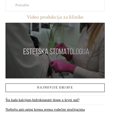
Pretraži
Video produkcija za klinike
NAJNOVIJE OBJAVE
Šta kada kalcijum-hidroksiapatit dospe u krvni sud?
Najbolja anti-aging krema prema vodećim stručnjacima