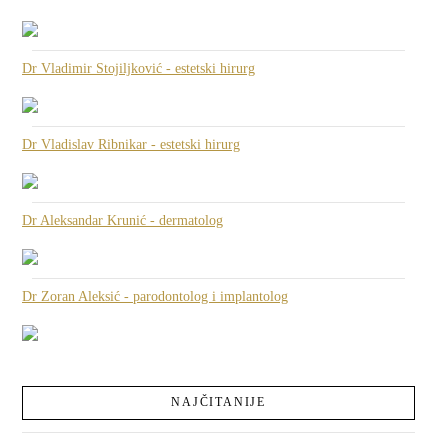
Dr Vladimir Stojiljković - estetski hirurg
Dr Vladislav Ribnikar - estetski hirurg
Dr Aleksandar Krunić - dermatolog
Dr Zoran Aleksić - parodontolog i implantolog
NAJČITANIJE