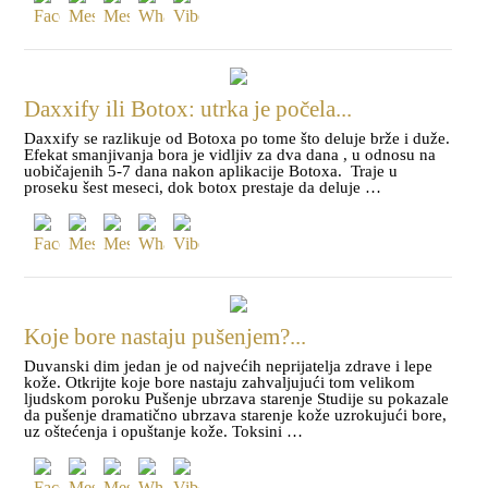
Daxxify ili Botox: utrka je počela...
Daxxify se razlikuje od Botoxa po tome što deluje brže i duže.
Efekat smanjivanja bora je vidljiv za dva dana , u odnosu na
uobičajenih 5-7 dana nakon aplikacije Botoxa. Traje u
proseku šest meseci, dok botox prestaje da deluje …
Koje bore nastaju pušenjem?...
Duvanski dim jedan je od najvećih neprijatelja zdrave i lepe
kože. Otkrijte koje bore nastaju zahvaljujući tom velikom
ljudskom poroku Pušenje ubrzava starenje Studije su pokazale
da pušenje dramatično ubrzava starenje kože uzrokujući bore,
uz oštećenja i opuštanje kože. Toksini …