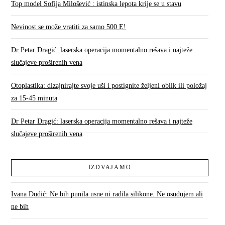
Top model Sofija Milošević : istinska lepota krije se u stavu
Nevinost se može vratiti za samo 500 E!
Dr Petar Dragić: laserska operacija momentalno rešava i najteže
slučajeve proširenih vena
Otoplastika: dizajnirajte svoje uši i postignite željeni oblik ili položaj
za 15-45 minuta
Dr Petar Dragić: laserska operacija momentalno rešava i najteže
slučajeve proširenih vena
IZDVAJAMO
Ivana Dudić: Ne bih punila usne ni radila silikone. Ne osuđujem ali
ne bih