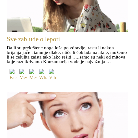
Sve zablude o lepoti...
Da li su prekrštene noge loše po zdravlje, rastu li nakon
brijanja jače i tamnije dlake, utiče li čoklada na akne, možemo
li se celulita zaista tako lako rešiti …..samo su neki od mitova
koje razotkrivamo Konzumacija vode je najvažnija …