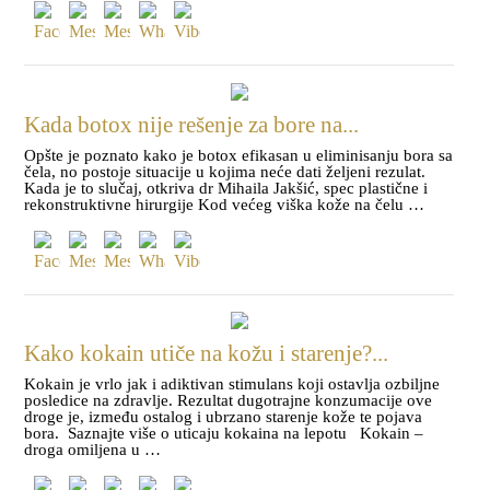
Kada botox nije rešenje za bore na...
Opšte je poznato kako je botox efikasan u eliminisanju bora sa
čela, no postoje situacije u kojima neće dati željeni rezulat.
Kada je to slučaj, otkriva dr Mihaila Jakšić, spec plastične i
rekonstruktivne hirurgije Kod većeg viška kože na čelu …
Kako kokain utiče na kožu i starenje?...
Kokain je vrlo jak i adiktivan stimulans koji ostavlja ozbiljne
posledice na zdravlje. Rezultat dugotrajne konzumacije ove
droge je, između ostalog i ubrzano starenje kože te pojava
bora. Saznajte više o uticaju kokaina na lepotu Kokain –
droga omiljena u …