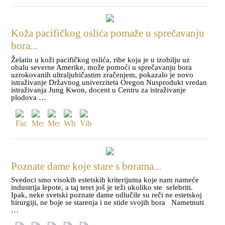
Koža pacifičkog oslića pomaže u sprečavanju
bora...
Želatin u koži pacifičkog oslića, ribe koja je u izobilju uz
obalu severne Amerike, može pomoći u sprečavanju bora
uzrokovanih ultraljubičastim zračenjem, pokazalo je novo
istraživanje Državnog univerziteta Oregon Nusprodukt vredan
istraživanja Jung Kwon, docent u Centru za istraživanje
plodova …
Poznate dame koje stare s borama...
Svedoci smo visokih estetskih kriterijuma koje nam nameće
industrija lepote, a taj teret još je teži ukoliko ste selebriti.
Ipak, neke svetski poznate dame odlučile su reči ne estetskoj
hirurgiji, ne boje se starenja i ne stide svojih bora Nametnuti
…