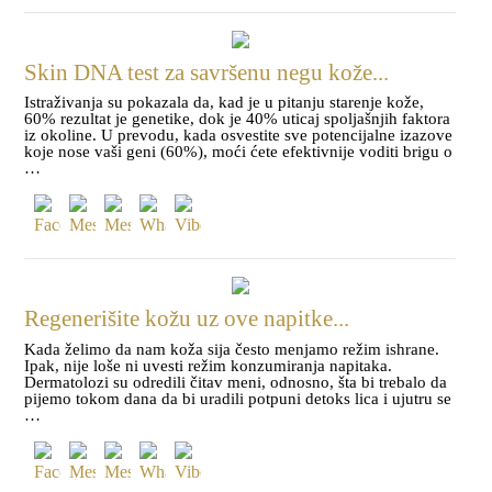
Skin DNA test za savršenu negu kože...
Istraživanja su pokazala da, kad je u pitanju starenje kože,
60% rezultat je genetike, dok je 40% uticaj spoljašnjih faktora
iz okoline. U prevodu, kada osvestite sve potencijalne izazove
koje nose vaši geni (60%), moći ćete efektivnije voditi brigu o
…
Regenerišite kožu uz ove napitke...
Kada želimo da nam koža sija često menjamo režim ishrane.
Ipak, nije loše ni uvesti režim konzumiranja napitaka.
Dermatolozi su odredili čitav meni, odnosno, šta bi trebalo da
pijemo tokom dana da bi uradili potpuni detoks lica i ujutru se
…