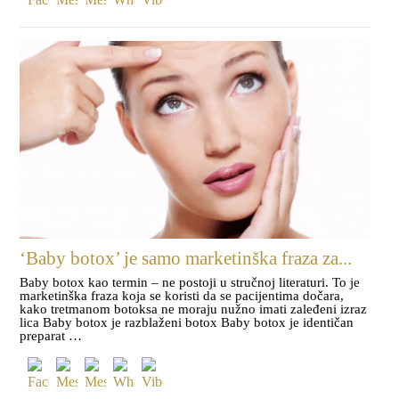
‘Baby botox’ je samo marketinška fraza za...
Baby botox kao termin – ne postoji u stručnoj literaturi. To je
marketinška fraza koja se koristi da se pacijentima dočara,
kako tretmanom botoksa ne moraju nužno imati zaleđeni izraz
lica Baby botox je razblaženi botox Baby botox je identičan
preparat …