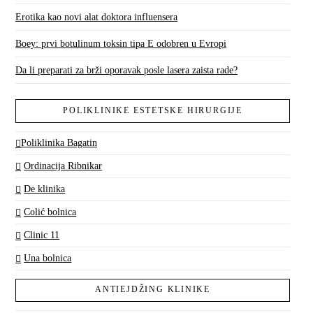
Erotika kao novi alat doktora influensera
Boey: prvi botulinum toksin tipa E odobren u Evropi
Da li preparati za brži oporavak posle lasera zaista rade?
POLIKLINIKE ESTETSKE HIRURGIJE
Poliklinika Bagatin
Ordinacija Ribnikar
De klinika
Colić bolnica
Clinic 11
Una bolnica
ANTIEJDŽING KLINIKE